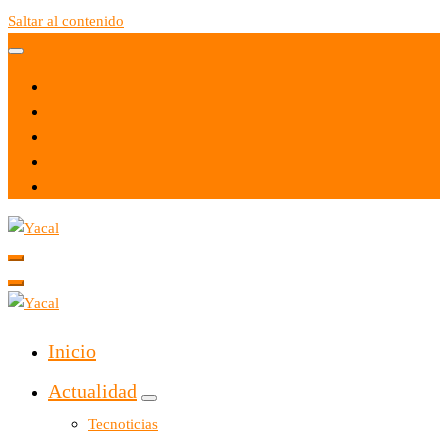
Saltar al contenido
Yacal micro hosting
Yacal micro hosting
Inicio
Actualidad
Tecnoticias