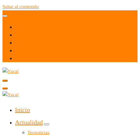
Saltar al contenido
Yacal micro hosting
Yacal micro hosting
Inicio
Actualidad
Tecnoticias