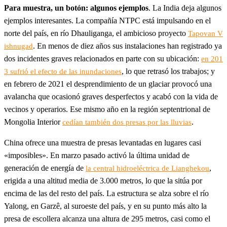
Para muestra, un botón: algunos ejemplos
. La India deja algunos
ejemplos interesantes. La compañía NTPC está impulsando en el
norte del país, en río Dhauliganga, el ambicioso proyecto
Tapovan V
. En menos de diez años sus instalaciones han registrado ya
ishnugad
dos incidentes graves relacionados en parte con su ubicación:
en 201
, lo que retrasó los trabajos; y
3 sufrió el efecto de las inundaciones
en febrero de 2021 el desprendimiento de un glaciar provocó una
avalancha que ocasionó graves desperfectos y acabó con la vida de
vecinos y operarios. Ese mismo año en la región septentrional de
Mongolia Interior
.
cedían también dos presas por las lluvias
China ofrece una muestra de presas levantadas en lugares casi
«imposibles». En marzo pasado activó la última unidad de
generación de energía de
,
la central hidroeléctrica de Lianghekou
erigida a una altitud media de 3.000 metros, lo que la sitúa por
encima de las del resto del país. La estructura se alza sobre el río
Yalong, en Garzê, al suroeste del país, y en su punto más alto la
presa de escollera alcanza una altura de 295 metros, casi como el