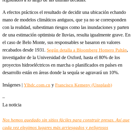
A efectos prácticos el resultado de decidir una ubicación echando
mano de modelos climáticos antiguos, que ya no se corresponden
con la realidad, subestiman riesgos como las inundaciones y parten
de una estimación optimista de lluvias, resulta igualmente grave. En
el caso de Belo Monte, sus responsables se basaron en valores
recabados desde 1931.
,
Según detalla a Bloomberg Homero Paltán
investigador de la Universidad de Oxford, hasta el 80% de los
proyectos hidroeléctricos en marcha o planificados en países en
desarrollo están en áreas donde la sequía se agravará un 10%.
Imágenes |
y
Ylhdc.com.cn
Francisco Kemeny (Unsplash)
–
La noticia
Nos hemos quedado sin sitios fáciles para construir presas. Así que
cada vez elegimos lugares más arriesgados y peligrosos