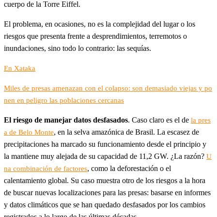
cuerpo de la Torre Eiffel.
El problema, en ocasiones, no es la complejidad del lugar o los
riesgos que presenta frente a desprendimientos, terremotos o
inundaciones, sino todo lo contrario: las sequías.
En Xataka
Miles de presas amenazan con el colapso: son demasiado viejas y po
nen en peligro las poblaciones cercanas
El riesgo de manejar datos desfasados
. Caso claro es el de
la pres
, en la selva amazónica de Brasil. La escasez de
a de Belo Monte
precipitaciones ha marcado su funcionamiento desde el principio y
la mantiene muy alejada de su capacidad de 11,2 GW. ¿La razón?
U
, como la deforestación o el
na combinación de factores
calentamiento global. Su caso muestra otro de los riesgos a la hora
de buscar nuevas localizaciones para las presas: basarse en informes
y datos climáticos que se han quedado desfasados por los cambios
registrados a lo largo de las últimas décadas.