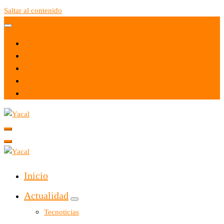
Saltar al contenido
Yacal micro hosting
Yacal micro hosting
Inicio
Actualidad
Tecnoticias