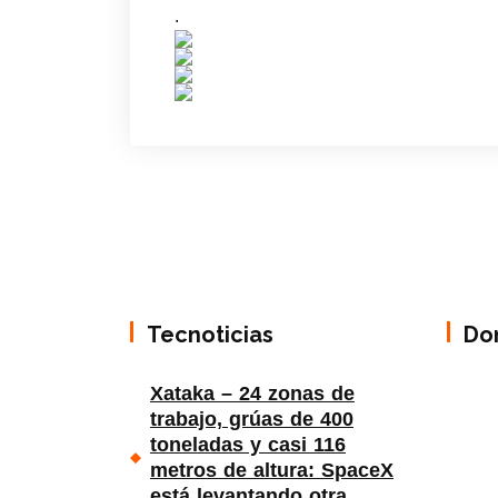
.
Tecnoticias
Do
Xataka – 24 zonas de
trabajo, grúas de 400
toneladas y casi 116
metros de altura: SpaceX
está levantando otra