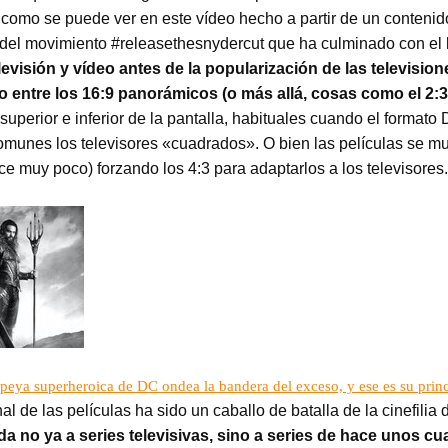
e como se puede ver en este vídeo hecho a partir de un contenid
 del movimiento #releasethesnydercut que ha culminado con el 
elevisión y vídeo antes de la popularización de las televisi
to entre los 16:9 panorámicos (o más allá, cosas como el 2:
 superior e inferior de la pantalla, habituales cuando el format
comunes los televisores «cuadrados». O bien las películas se mu
e muy poco) forzando los 4:3 para adaptarlos a los televisores.
popeya superheroica de DC ondea la bandera del exceso, y ese es su prin
nal de las películas ha sido un caballo de batalla de la cinefili
a no ya a series televisivas, sino a series de hace unos c