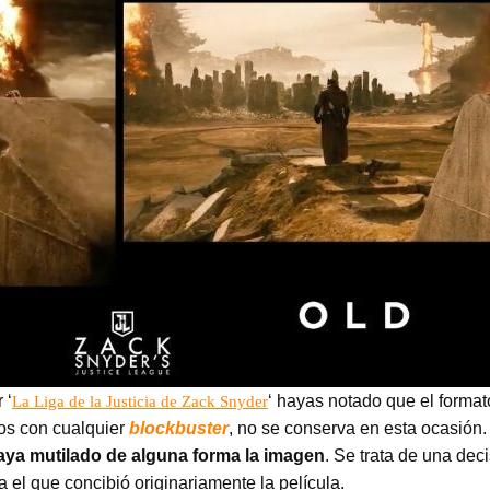
 ‘
‘ hayas notado que el forma
La Liga de la Justicia de Zack Snyder
mos con cualquier
blockbuster
, no se conserva en esta ocasión
ya mutilado de alguna forma la imagen
. Se trata de una de
 el que concibió originariamente la película.