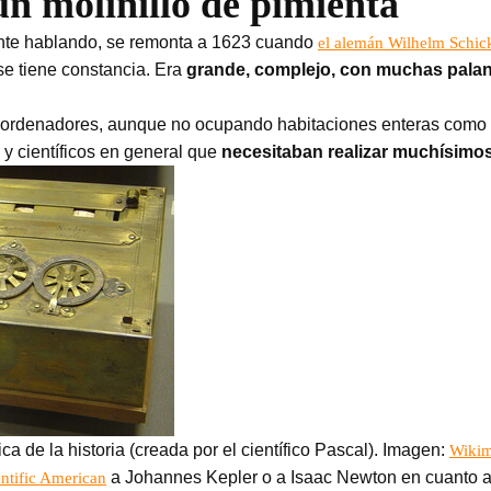
un molinillo de pimienta
mente hablando, se remonta a 1623 cuando
el alemán Wilhelm Schic
se tiene constancia. Era
grande, complejo, con muchas pala
 ordenadores, aunque no ocupando habitaciones enteras como é
 y científicos en general que
necesitaban realizar muchísimos 
a de la historia (creada por el científico Pascal). Imagen:
Wiki
a Johannes Kepler o a Isaac Newton en cuanto a 
entific American