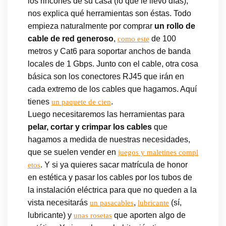
los rincones de su casa (lo que le llevó días),
nos explica qué herramientas son éstas. Todo
empieza naturalmente por comprar
un rollo de
cable de red generoso
,
de 100
como este
metros y Cat6 para soportar anchos de banda
locales de 1 Gbps. Junto con el cable, otra cosa
básica son los conectores RJ45 que irán en
cada extremo de los cables que hagamos. Aquí
tienes
.
un paquete de cien
Luego necesitaremos las herramientas para
pelar, cortar y crimpar los cables
que
hagamos a medida de nuestras necesidades,
que se suelen vender en
juegos y maletines compl
. Y si ya quieres sacar matrícula de honor
etos
en estética y pasar los cables por los tubos de
la instalación eléctrica para que no queden a la
vista necesitarás
,
(sí,
un pasacables
lubricante
lubricante) y
que aporten algo de
unas rosetas