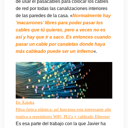
de usar el pasacables para colocar los cables
de red por todas las canalizaciones interiores
de las paredes de la casa. «
Normalmente hay
‘macarrones’ libres para poder pasar los
cables que tú quieras, pero a veces no es
así y hay que ir a saco. Es entonces cuando
pasar un cable por canaletas donde haya
más cableado puede ser un infierno
«.
En Xataka
Fibra óptica plástica: así funciona esta interesante alte
rnativa a repetidores WiFi, PLCs y cableado Ethernet
Es esa parte del trabajo con la que Javier ha