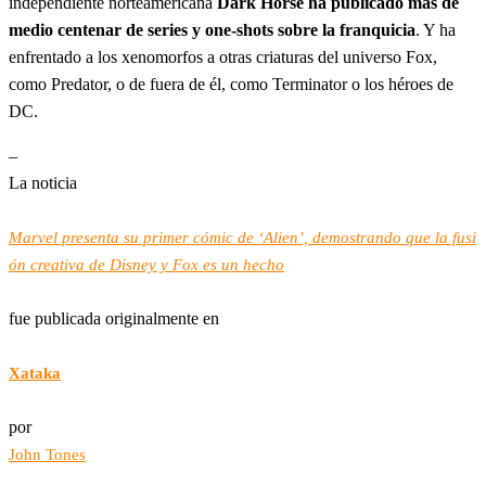
independiente norteamericana
Dark Horse ha publicado más de
medio centenar de series y one-shots sobre la franquicia
. Y ha
enfrentado a los xenomorfos a otras criaturas del universo Fox,
como Predator, o de fuera de él, como Terminator o los héroes de
DC.
–
La noticia
Marvel presenta su primer cómic de ‘Alien’, demostrando que la fusi
ón creativa de Disney y Fox es un hecho
fue publicada originalmente en
Xataka
por
John Tones