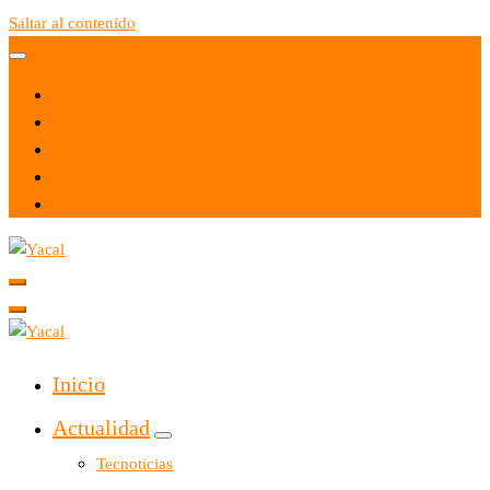
Saltar al contenido
Yacal micro hosting
Yacal micro hosting
Inicio
Actualidad
Tecnoticias