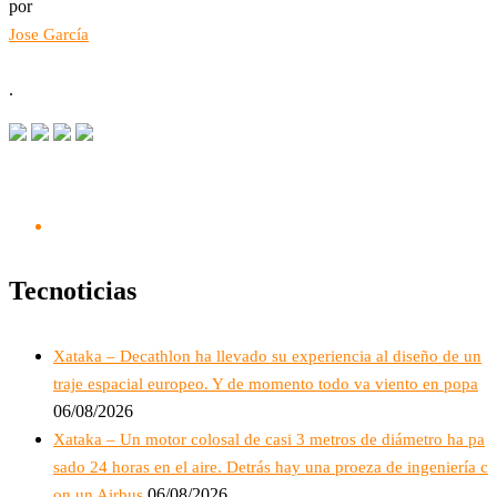
por
Jose García
.
Tecnoticias
Xataka – Decathlon ha llevado su experiencia al diseño de un
traje espacial europeo. Y de momento todo va viento en popa
06/08/2026
Xataka – Un motor colosal de casi 3 metros de diámetro ha pa
sado 24 horas en el aire. Detrás hay una proeza de ingeniería c
06/08/2026
on un Airbus