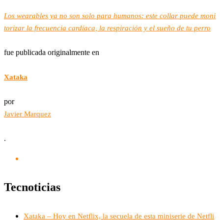
Los wearables ya no son solo para humanos: este collar puede moni
torizar la frecuencia cardíaca, la respiración y el sueño de tu perro
fue publicada originalmente en
Xataka
por
Javier Marquez
.
Tecnoticias
Xataka – Hoy en Netflix, la secuela de esta miniserie de Netfli