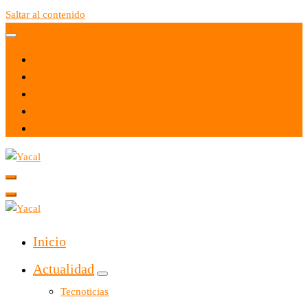
Saltar al contenido
Yacal micro hosting
Yacal micro hosting
Inicio
Actualidad
Tecnoticias