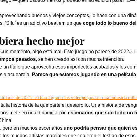
 juego —que nosotros hemos probado en su edición para PC— le
n aprovechando buenos y viejos conceptos, lo hace con una di
s. ‘Sifu’ es un adictivo beat’em up que
coge todo lo bueno del 
ubiera hecho mejor
a «un momento, algo está mal. Este juego no parece de 2022». L
tiempos pasados
, se han creado así con mucha intención.
e un título que aprovecha esos imperfectos acabados y los com
s a acuearela.
Parece que estamos jugando en una película
dólares de 2021: así han logrado los videojuegos ser una industria mill
ta la historia de la que parte el desarrollo. Una historia de ve
hí nos mete en una dinámica con
escenarios que son todo un h
China.
es, pero en muchos escenarios
uno podría pensar que quien e
 de los muchos artistas marciales que cogieron el testigo de es