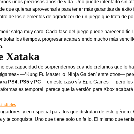
rnos unos preciosos años de vida. Uno puede intentarlo sin at
e que quieras aprovecharla para tener más garantías de éxito f
tro de los elementos de agradecer de un juego que trata de poné
morir salga muy caro. Cada fase del juego puede parecer difícil
controlar los tiempos, progresar acaba siendo mucho más sencill
a
.
de Xataka
ene esa capacidad de sorprendernos cuando creíamos que lo ha
gantes» —’Kung Fu Master’ o ‘Ninja Gaiden’ entre otros— pero
para PS4, PS5 y PC
—en este caso vía Epic Games—, pero los 
ataformas es temporal: parece que la versión para Xbox acabar
cindibles
jugadores, y en especial para los que disfrutan de este género.
 y te conquista. Uno que tiene solo un fallo. El mismo que tení