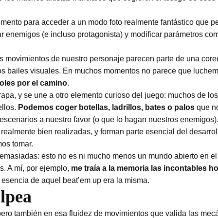
mento para acceder a un modo foto realmente fantástico que pe
var enemigos (e incluso protagonista) y modificar parámetros co
los movimientos de nuestro personaje parecen parte de una coreo
n esos bailes visuales. En muchos momentos no parece que luche
oles por el camino
.
rapa, y se une a otro elemento curioso del juego: muchos de l
llos.
Podemos coger botellas, ladrillos, bates o palos
que no
 escenarios a nuestro favor (o que lo hagan nuestros enemigos)
 realmente bien realizadas, y forman parte esencial del desarrol
os tomar.
 demasiadas: esto no es ni mucho menos un mundo abierto en el 
s. A mí, por ejemplo,
me traía a la memoria las incontables 
a esencia de aquel beat’em up era la misma.
olpea
, pero también en esa fluidez de movimientos que valida las mec