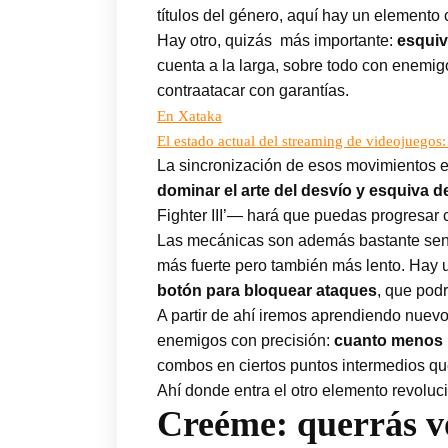
títulos del género, aquí hay un elemento
Hay otro, quizás más importante:
esquiv
cuenta a la larga, sobre todo con enemi
contraatacar con garantías.
En Xataka
El estado actual del streaming de videojuegos:
La sincronización de esos movimientos e
dominar el arte del desvío y esquiva d
Fighter III’— hará que puedas progresar
Las mecánicas son además bastante senci
más fuerte pero también más lento. Hay u
botón para bloquear ataques
, que pod
A partir de ahí iremos aprendiendo nue
enemigos con precisión:
cuanto menos 
combos en ciertos puntos intermedios que
Ahí donde entra el otro elemento revoluc
Creéme: querrás vo