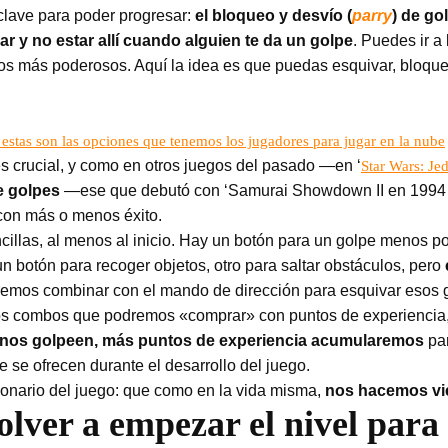
 clave para poder progresar:
el bloqueo y desvío (
parry
) de go
ar y no estar allí cuando alguien te da un golpe
. Puedes ir a
gos más poderosos. Aquí la idea es que puedas esquivar, bloque
 estas son las opciones que tenemos los jugadores para jugar en la nube
s crucial, y como en otros juegos del pasado —en ‘
Star Wars: Jed
e golpes
—ese que debutó con ‘Samurai Showdown II en 1994 y q
 con más o menos éxito.
llas, al menos al inicio. Hay un botón para un golpe menos pot
n botón para recoger objetos, otro para saltar obstáculos, pero
remos combinar con el mando de dirección para esquivar esos 
vos combos que podremos «comprar» con puntos de experiencia
nos golpeen, más puntos de experiencia acumularemos
par
 se ofrecen durante el desarrollo del juego.
ionario del juego: que como en la vida misma,
nos hacemos vi
lver a empezar el nivel para