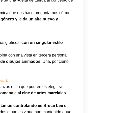
 da una vuelta de tuerca al concepto de
námica que nos hace preguntarnos cómo
género y le da un aire nuevo y
os gráficos,
con un singular estilo
bina con una vista en tercera persona
 de dibujos animados
. Una, por cierto,
onaria
nganzas en la que podremos elegir si
omenaje al cine de artes marciales
stamos controlando es Bruce Lee o
os dos gigantes y que han mantenido aquel