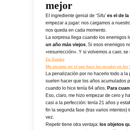
mejor
El ingrediente genial de ‘Sifu’
es el de l
empezar a jugar: nos cargamos a nuestro
nos queda en cada momento.
La sorpresa llega cuando los enemigos lo
un año más viejos
. Si esos enemigos no
«resurrección». Y si volvemos a caer, se
En Xataka
Me encanta ser el que hace los recados en los 
La penalización por no hacerlo todo a l
suelen hacer que los años acumulados pr
cuando lo hice tenía 64 años.
Para cuan
Eso, claro, me hizo empezar de cero y hac
casi a la perfección: tenía 21 años y es
fin la segunda fase (tras varios intentos
vez.
Repetir tiene otra ventaja:
los objetos 