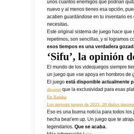
unos cuantos enemigos que podrían quita
nuevo y al menos tienes esa opción, pued
acaben guardándose en tu inventario es o
necesitas.
Este original sistema de juego hace que 
repetimos, son sencillas, y si logramos 
esos tiempos es una verdadera gozad
‘Sifu’, la opinión 
El mundo de los videojuegos siempre ti
un juego que «se apoya en hombros de gi
El juego
está disponible actualmente 
que la exclusividad para esas pl
dicaron
En Xataka
Los mejores juegos de 2021: 20 títulos impres
Eso es una buena noticia para todos los 
hecha beat’em up. Un juego que te atrapa
legendarios.
Que se acaba
.