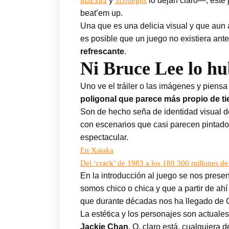
y
lo dejan claro—, este
idaExtra
3DJuegos
beat’em up.
Una que es una delicia visual y que au
es posible que un juego no existiera ante
refrescante
.
Ni Bruce Lee lo h
Uno ve el tráiler o las imágenes y piens
poligonal que parece más propio de 
Son de hecho seña de identidad visual d
con escenarios que casi parecen pintado
espectacular.
En Xataka
Del ‘crack’ de 1983 a los 180 300 millones de 
En la introducción al juego se nos presen
somos chico o chica y que a partir de a
que durante décadas nos ha llegado de 
La estética y los personajes son actual
Jackie Chan
. O, claro está, cualquiera