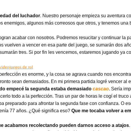
a edad del luchador
. Nuestro personaje empieza su aventura co
s enemigos, algunos más correosos que otros, y tenemos una b
gran acabar con nosotros. Podremos resucitar y continuar la pa
s vuelven a vencer en esa parte del juego, se sumarán dos año
 sumarán tres. Si por fin les vencemos, estaremos jugando ya co
videojuegos de rol
a perfección es enorme, y la cosa se agrava cuando nos encontr
onto sean demasiados. En mi primera partida logré vencer al en
do empecé la segunda estaba demasiado
cascao
. Sería imp
erlo todo a la perfección. Tras un par de horas le cogí el truco
taba preparado para afrontar la segunda fase con confianza. O 
) tenía 77 años. ¿Qué significa eso?
Que me tocaba volver a em
que acabamos recolectando pueden darnos acceso a atajos
.