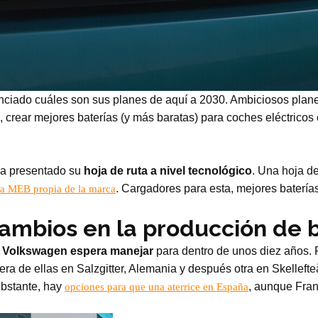
nciado cuáles son sus planes de aquí a 2030. Ambiciosos plan
, crear mejores baterías (y más baratas) para coches eléctrico
ha presentado su
hoja de ruta a nivel tecnológico
. Una hoja d
. Cargadores para esta, mejores batería
ma MEB propia de la marca
ambios en la producción de 
e Volkswagen espera manejar
para dentro de unos diez años. Pa
era de ellas en Salzgitter, Alemania y después otra en Skelleft
obstante, hay
, aunque Fran
opciones para que una aterrice en España