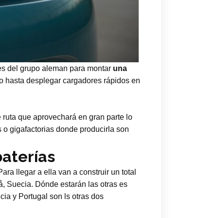
es del grupo aleman para montar
una
s o hasta desplegar cargadores rápidos en
e ruta que aprovechará en gran parte lo
s o gigafactorias donde producirla son
baterías
ra llegar a ella van a construir un total
eå, Suecia. Dónde estarán las otras es
cia y Portugal son ls otras dos