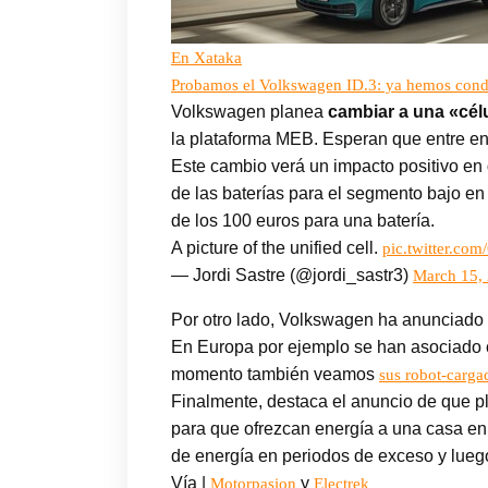
En Xataka
Probamos el Volkswagen ID.3: ya hemos conduc
Volkswagen planea
cambiar a una «cél
la plataforma MEB. Esperan que entre en
Este cambio verá un impacto positivo en
de las baterías para el segmento bajo e
de los 100 euros para una batería.
A picture of the unified cell.
pic.twitter.c
— Jordi Sastre (@jordi_sastr3)
March 15,
Por otro lado, Volkswagen ha anunciado
En Europa por ejemplo se han asociado c
momento también veamos
sus robot-carga
Finalmente, destaca el anuncio de que 
para que ofrezcan energía a una casa e
de energía en periodos de exceso y luego
Vía |
y
Motorpasion
Electrek