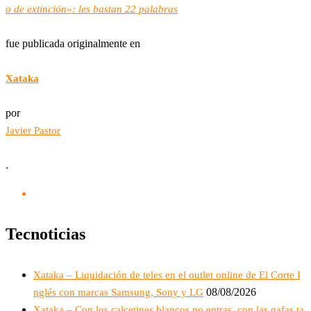
o de extinción»: les bastan 22 palabras
fue publicada originalmente en
Xataka
por
Javier Pastor
.
Tecnoticias
Xataka – Liquidación de teles en el outlet online de El Corte I
08/08/2026
nglés con marcas Samsung, Sony y LG
Xataka – Con los calcetines blancos no entras, con las gafas ta