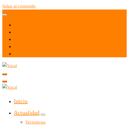
Saltar al contenido
Yacal micro hosting
Yacal micro hosting
Inicio
Actualidad
Tecnoticias