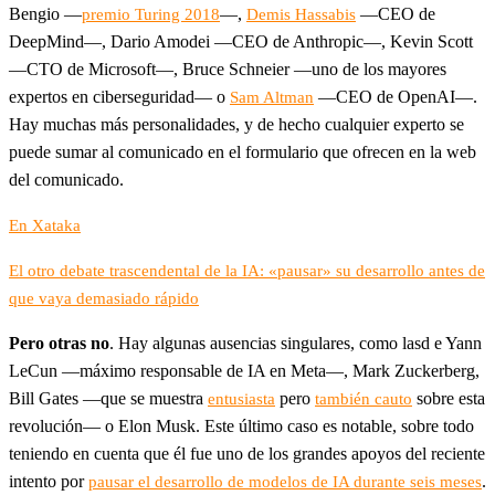
Bengio —
—,
—CEO de
premio Turing 2018
Demis Hassabis
DeepMind—, Dario Amodei —CEO de Anthropic—, Kevin Scott
—CTO de Microsoft—, Bruce Schneier —uno de los mayores
expertos en ciberseguridad— o
—CEO de OpenAI—.
Sam Altman
Hay muchas más personalidades, y de hecho cualquier experto se
puede sumar al comunicado en el formulario que ofrecen en la web
del comunicado.
En Xataka
El otro debate trascendental de la IA: «pausar» su desarrollo antes de
que vaya demasiado rápido
Pero otras no
. Hay algunas ausencias singulares, como lasd e Yann
LeCun —máximo responsable de IA en Meta—, Mark Zuckerberg,
Bill Gates —que se muestra
pero
sobre esta
entusiasta
también cauto
revolución— o Elon Musk. Este último caso es notable, sobre todo
teniendo en cuenta que él fue uno de los grandes apoyos del reciente
intento por
.
pausar el desarrollo de modelos de IA durante seis meses