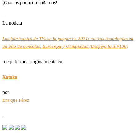
¡Gracias por acompañarnos!
–
La noticia
Los fabricantes de TVs se la juegan en 2021: nuevas tecnologías en
un año de consolas, Eurocopa y Olimpiadas (Despeja la X #130)
fue publicada originalmente en
Xataka
por
Enrique Pérez
.