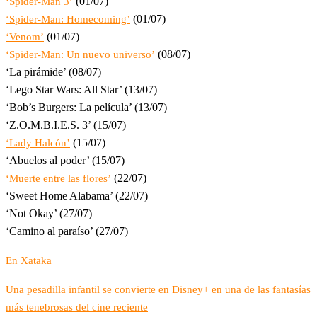
(01/07)
‘Spider-Man 3’
(01/07)
‘Spider-Man: Homecoming’
(01/07)
‘Venom’
(08/07)
‘Spider-Man: Un nuevo universo’
‘La pirámide’ (08/07)
‘Lego Star Wars: All Star’ (13/07)
‘Bob’s Burgers: La película’ (13/07)
‘Z.O.M.B.I.E.S. 3’ (15/07)
(15/07)
‘Lady Halcón’
‘Abuelos al poder’ (15/07)
(22/07)
‘Muerte entre las flores’
‘Sweet Home Alabama’ (22/07)
‘Not Okay’ (27/07)
‘Camino al paraíso’ (27/07)
En Xataka
Una pesadilla infantil se convierte en Disney+ en una de las fantasías
más tenebrosas del cine reciente