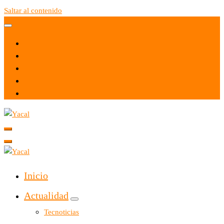
Saltar al contenido
Yacal micro hosting
Yacal micro hosting
Inicio
Actualidad
Tecnoticias