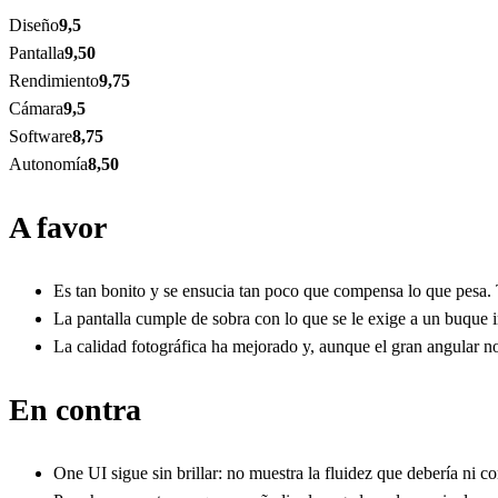
Diseño
9,5
Pantalla
9,50
Rendimiento
9,75
Cámara
9,5
Software
8,75
Autonomía
8,50
A favor
Es tan bonito y se ensucia tan poco que compensa lo que pesa
La pantalla cumple de sobra con lo que se le exige a un buque i
La calidad fotográfica ha mejorado y, aunque el gran angular no
En contra
One UI sigue sin brillar: no muestra la fluidez que debería ni co