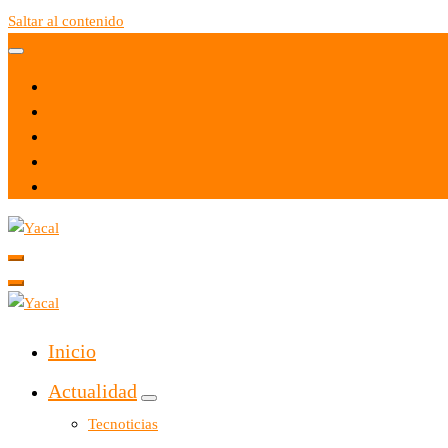
Saltar al contenido
Yacal micro hosting
Yacal micro hosting
Inicio
Actualidad
Tecnoticias