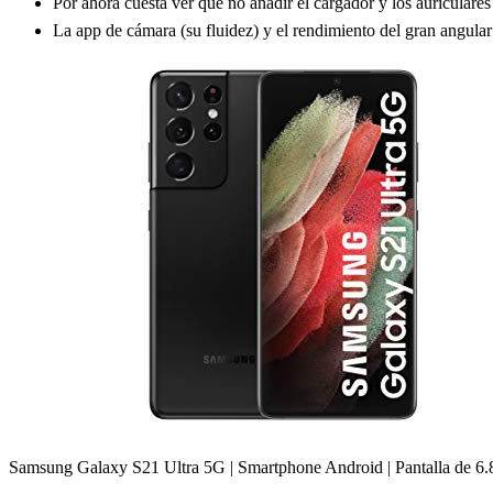
Por ahora cuesta ver que no añadir el cargador y los auriculare
La app de cámara (su fluidez) y el rendimiento del gran angula
Samsung Galaxy S21 Ultra 5G | Smartphone Android | Pantalla 