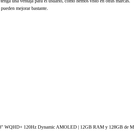
s tenga una ventaja para el usuario, como hemos visto en otras marcas.
r pueden mejorar bastante.
de 6.8″ WQHD+ 120Hz Dynamic AMOLED | 12GB RAM y 128GB de Memor