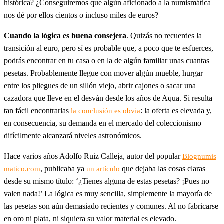
histórica? ¿Conseguiremos que algún aficionado a la numismática
nos dé por ellos cientos o incluso miles de euros?
Cuando la lógica es buena consejera
. Quizás no recuerdes la
transición al euro, pero sí es probable que, a poco que te esfuerces,
podrás encontrar en tu casa o en la de algún familiar unas cuantas
pesetas. Probablemente llegue con mover algún mueble, hurgar
entre los pliegues de un sillón viejo, abrir cajones o sacar una
cazadora que lleve en el desván desde los años de Aqua. Si resulta
tan fácil encontrarlas
: la oferta es elevada y,
la conclusión es obvia
en consecuencia, su demanda en el mercado del coleccionismo
difícilmente alcanzará niveles astronómicos.
Hace varios años Adolfo Ruiz Calleja, autor del popular
Blognumis
, publicaba ya
que dejaba las cosas claras
matico.com
un artículo
desde su mismo título: ‘¿Tienes alguna de estas pesetas? ¡Pues no
valen nada!’ La lógica es muy sencilla, simplemente la mayoría de
las pesetas son aún demasiado recientes y comunes. Al no fabricarse
en oro ni plata, ni siquiera su valor material es elevado.