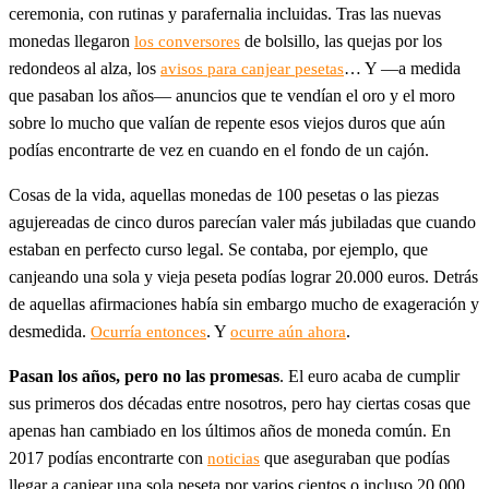
ceremonia, con rutinas y parafernalia incluidas. Tras las nuevas
monedas llegaron
de bolsillo, las quejas por los
los conversores
redondeos al alza, los
… Y —a medida
avisos para canjear pesetas
que pasaban los años— anuncios que te vendían el oro y el moro
sobre lo mucho que valían de repente esos viejos duros que aún
podías encontrarte de vez en cuando en el fondo de un cajón.
Cosas de la vida, aquellas monedas de 100 pesetas o las piezas
agujereadas de cinco duros parecían valer más jubiladas que cuando
estaban en perfecto curso legal. Se contaba, por ejemplo, que
canjeando una sola y vieja peseta podías lograr 20.000 euros. Detrás
de aquellas afirmaciones había sin embargo mucho de exageración y
desmedida.
. Y
.
Ocurría entonces
ocurre aún ahora
Pasan los años, pero no las promesas
. El euro acaba de cumplir
sus primeros dos décadas entre nosotros, pero hay ciertas cosas que
apenas han cambiado en los últimos años de moneda común. En
2017 podías encontrarte con
que aseguraban que podías
noticias
llegar a canjear una sola peseta por varios cientos o incluso 20.000