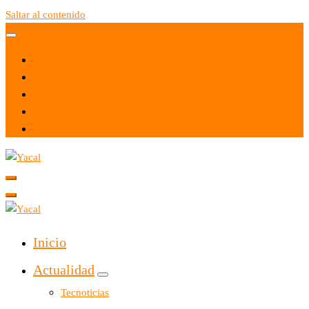
Saltar al contenido
Yacal micro hosting
Yacal micro hosting
Inicio
Actualidad
Tecnoticias