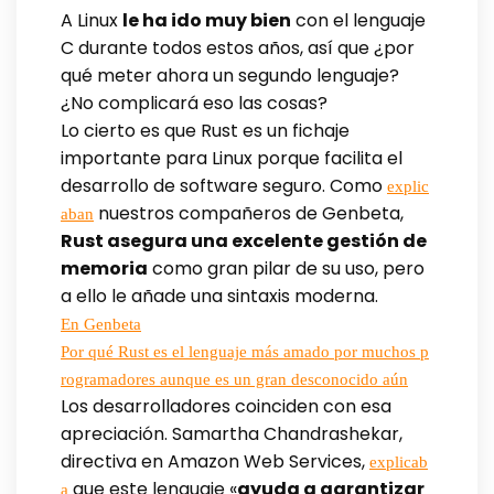
A Linux
le ha ido muy bien
con el lenguaje
C durante todos estos años, así que ¿por
qué meter ahora un segundo lenguaje?
¿No complicará eso las cosas?
Lo cierto es que Rust es un fichaje
importante para Linux porque facilita el
desarrollo de software seguro. Como
explic
nuestros compañeros de Genbeta,
aban
Rust asegura una excelente gestión de
memoria
como gran pilar de su uso, pero
a ello le añade una sintaxis moderna.
En Genbeta
Por qué Rust es el lenguaje más amado por muchos p
rogramadores aunque es un gran desconocido aún
Los desarrolladores coinciden con esa
apreciación. Samartha Chandrashekar,
directiva en Amazon Web Services,
explicab
que este lenguaje «
ayuda a garantizar
a