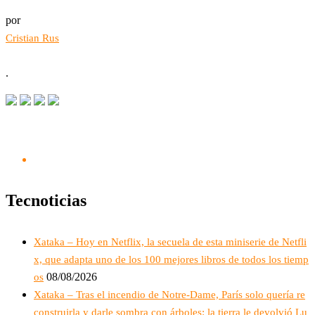
por
Cristian Rus
.
Tecnoticias
Xataka – Hoy en Netflix, la secuela de esta miniserie de Netfli
x, que adapta uno de los 100 mejores libros de todos los tiemp
08/08/2026
os
Xataka – Tras el incendio de Notre-Dame, París solo quería re
construirla y darle sombra con árboles: la tierra le devolvió Lu