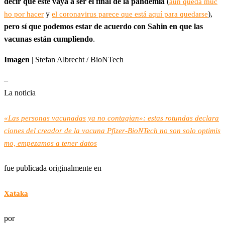
decir que este vaya a ser el final de la pandemia
(
aún queda muc
y
),
ho por hacer
el coronavirus parece que está aquí para quedarse
pero sí que podemos estar de acuerdo con Sahin en que las
vacunas están cumpliendo
.
Imagen
| Stefan Albrecht / BioNTech
–
La noticia
«Las personas vacunadas ya no contagian»: estas rotundas declara
ciones del creador de la vacuna Pfizer-BioNTech no son solo optimis
mo, empezamos a tener datos
fue publicada originalmente en
Xataka
por