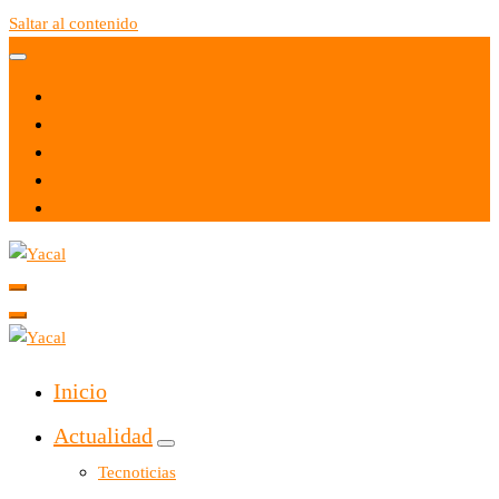
Saltar al contenido
Yacal micro hosting
Yacal micro hosting
Inicio
Actualidad
Tecnoticias