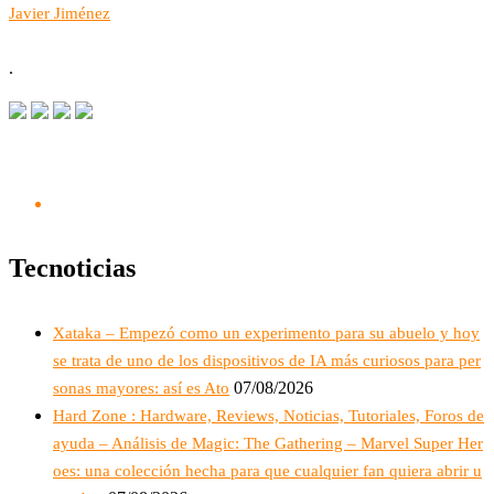
Javier Jiménez
.
Tecnoticias
Xataka – Empezó como un experimento para su abuelo y hoy
se trata de uno de los dispositivos de IA más curiosos para per
07/08/2026
sonas mayores: así es Ato
Hard Zone : Hardware, Reviews, Noticias, Tutoriales, Foros de
ayuda – Análisis de Magic: The Gathering – Marvel Super Her
oes: una colección hecha para que cualquier fan quiera abrir u