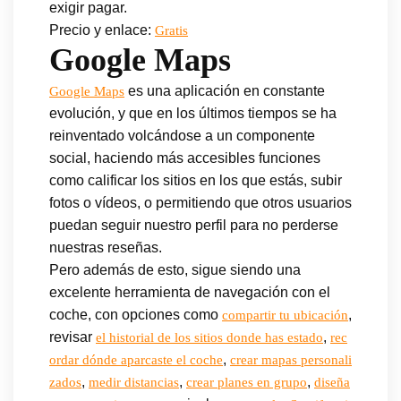
exigir pagar.
Precio y enlace:
Gratis
Google Maps
es una aplicación en constante
Google Maps
evolución, y que en los últimos tiempos se ha
reinventado volcándose a un componente
social, haciendo más accesibles funciones
como calificar los sitios en los que estás, subir
fotos o vídeos, o permitiendo que otros usuarios
puedan seguir nuestro perfil para no perderse
nuestras reseñas.
Pero además de esto, sigue siendo una
excelente herramienta de navegación con el
coche, con opciones como
,
compartir tu ubicación
revisar
,
el historial de los sitios donde has estado
rec
,
ordar dónde aparcaste el coche
crear mapas personali
,
,
,
zados
medir distancias
crear planes en grupo
diseña