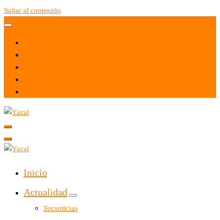
Saltar al contenido
Yacal micro hosting
Yacal micro hosting
Inicio
Actualidad
Tecnoticias