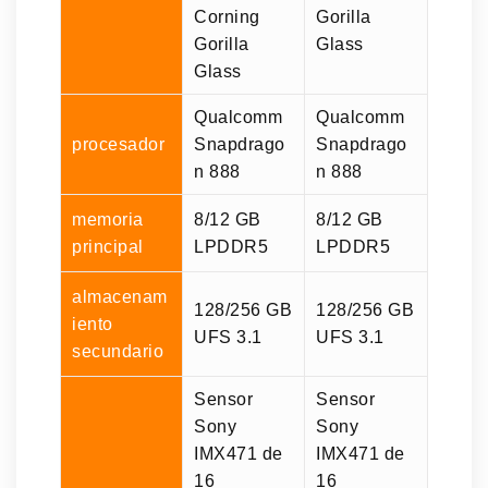
Corning
Gorilla
Gorilla
Glass
Glass
Qualcomm
Qualcomm
procesador
Snapdrago
Snapdrago
n 888
n 888
memoria
8/12 GB
8/12 GB
principal
LPDDR5
LPDDR5
almacenam
128/256 GB
128/256 GB
iento
UFS 3.1
UFS 3.1
secundario
Sensor
Sensor
Sony
Sony
IMX471 de
IMX471 de
16
16