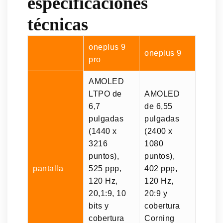
especificaciones
técnicas
oneplus 9
oneplus 9
pro
AMOLED
LTPO de
AMOLED
6,7
de 6,55
pulgadas
pulgadas
(1440 x
(2400 x
3216
1080
puntos),
puntos),
pantalla
525 ppp,
402 ppp,
120 Hz,
120 Hz,
20,1:9, 10
20:9 y
bits y
cobertura
cobertura
Corning