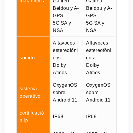
inalámbrica
Galileo,
Galileo,
Beidou y A-
Beidou y A-
GPS
GPS
5G SA y
5G SA y
NSA
NSA
Altavoces
Altavoces
estereofóni
estereofóni
sonido
cos
cos
Dolby
Dolby
Atmos
Atmos
OxygenOS
OxygenOS
sistema
sobre
sobre
operativo
Android 11
Android 11
certificació
IP68
IP68
n ip