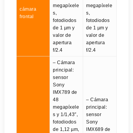
megapíxele
megapíxele
cámara
s,
s,
frontal
fotodiodos
fotodiodos
de 1 µm y
de 1 µm y
valor de
valor de
apertura
apertura
f/2.4
f/2.4
– Cámara
principal:
sensor
Sony
IMX789 de
48
– Cámara
megapíxele
principal:
s y 1/1,43″,
sensor
fotodiodos
Sony
de 1,12 µm,
IMX689 de