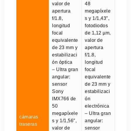
valor de
48
apertura
megapíxele
f/1.8,
s y 1/1,43″,
longitud
fotodiodos
focal
de 1,12 µm,
equivalente
valor de
de 23 mm y
apertura
estabilizaci
f/1.8,
ón óptica
longitud
– Ultra gran
focal
angular:
equivalente
sensor
de 23 mm y
Sony
estabilizaci
IMX766 de
ón
50
electrónica
megapíxele
– Ultra gran
cámaras
s y 1/1,56″,
angular:
traseras
valor de
sensor