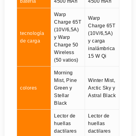
batería
4500 mAh
4500 mAh
Warp
Warp
Charge 65T
Charge 65T
(10V/6,5A)
tecnología
(10V/6,5A)
y Warp
de carga
y carga
Charge 50
inalámbrica
Wireless
15 W Qi
(50 vatios)
Morning
Mist, Pine
Winter Mist,
colores
Green y
Arctic Sky y
Stellar
Astral Black
Black
Lector de
Lector de
huellas
huellas
dactilares
dactilares