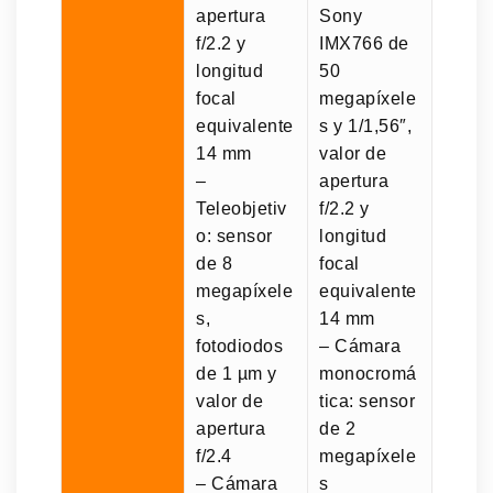
apertura
Sony
f/2.2 y
IMX766 de
longitud
50
focal
megapíxele
equivalente
s y 1/1,56″,
14 mm
valor de
–
apertura
Teleobjetiv
f/2.2 y
o: sensor
longitud
de 8
focal
megapíxele
equivalente
s,
14 mm
fotodiodos
– Cámara
de 1 µm y
monocromá
valor de
tica: sensor
apertura
de 2
f/2.4
megapíxele
– Cámara
s