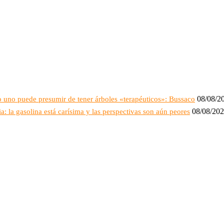
08/08/2
o uno puede presumir de tener árboles «terapéuticos»: Bussaco
08/08/20
: la gasolina está carísima y las perspectivas son aún peores