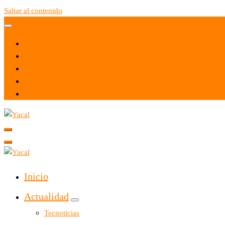
Saltar al contenido
Yacal micro hosting
Yacal micro hosting
Inicio
Actualidad
Tecnoticias