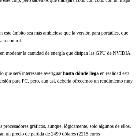
 de este chip, pero sabemos que trabajará codo con codo con un mapa
e ámbito sea más ambiciosa que la versión para portátiles, que
ajo control.
en moderar la cantidad de energía que disipan las GPU de NVIDIA
 que será interesante averiguar
hasta dónde llega
en realidad esta
ersión para PC, pero, aun así, debería ofrecernos un rendimiento muy
 procesadores gráficos, aunque, lógicamente, solo algunos de ellos,
án un precio de partida de 2499 dólares (2215 euros