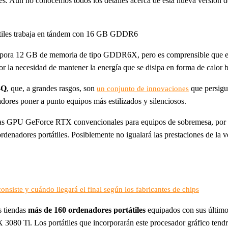
les. Aún no conocemos todos los detalles acerca de esta nueva versión
átiles trabaja en tándem con 16 GB GDDR6
ra 12 GB de memoria de tipo GDDR6X, pero es comprensible que en est
r la necesidad de mantener la energía que se disipa en forma de calor b
-Q
, que, a grandes rasgos, son
que persigu
un conjunto de innovaciones
adores poner a punto equipos más estilizados y silenciosos.
as GPU GeForce RTX convencionales para equipos de sobremesa, por lo
enadores portátiles. Posiblemente no igualará las prestaciones de la v
onsiste y cuándo llegará el final según los fabricantes de chips
s tiendas
más de 160 ordenadores portátiles
equipados con sus últimos
080 Ti. Los portátiles que incorporarán este procesador gráfico tendr