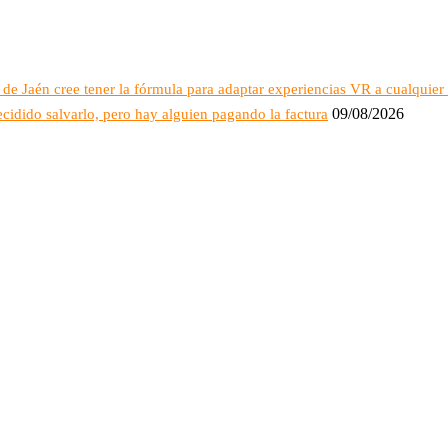
e Jaén cree tener la fórmula para adaptar experiencias VR a cualquier 
09/08/2026
ecidido salvarlo, pero hay alguien pagando la factura