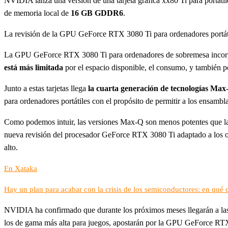
NVIDIA lanza una versión de una tarjeta gráfica xx80 Ti para portáti
de memoria local de
16 GB GDDR6
.
La revisión de la GPU GeForce RTX 3080 Ti para ordenadores port
La GPU GeForce RTX 3080 Ti para ordenadores de sobremesa incorpo
está más limitada
por el espacio disponible, el consumo, y también po
Junto a estas tarjetas llega
la cuarta generación de tecnologías Max
para ordenadores portátiles con el propósito de permitir a los ensambl
Como podemos intuir, las versiones Max-Q son menos potentes que l
nueva revisión del procesador GeForce RTX 3080 Ti adaptado a los ord
alto.
En Xataka
Hay un plan para acabar con la crisis de los semiconductores: en qué c
NVIDIA ha confirmado que durante los próximos meses llegarán a la
los de gama más alta para juegos, apostarán por la GPU GeForce RTX 3