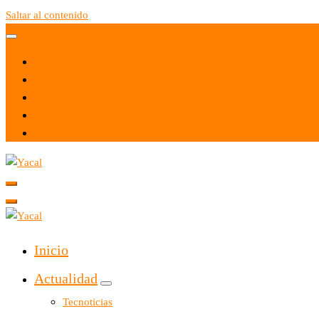
Saltar al contenido
Yacal micro hosting
Yacal micro hosting
Inicio
Actualidad
Tecnoticias