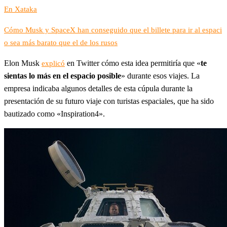
En Xataka
Cómo Musk y SpaceX han conseguido que el billete para ir al espaci
o sea más barato que el de los rusos
Elon Musk
en Twitter cómo esta idea permitiría que «
te
explicó
sientas lo más en el espacio posible
» durante esos viajes. La
empresa indicaba algunos detalles de esta cúpula durante la
presentación de su futuro viaje con turistas espaciales, que ha sido
bautizado como «Inspiration4».