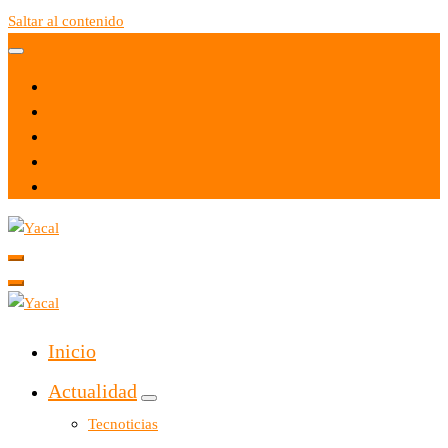
Saltar al contenido
Yacal micro hosting
Yacal micro hosting
Inicio
Actualidad
Tecnoticias