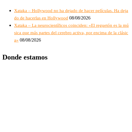
Xataka – Hollywood no ha dejado de hacer películas. Ha deja
08/08/2026
do de hacerlas en Hollywood
Xataka – La neurocientíficos coinciden: «El reguetón es la mú
sica que más partes del cerebro activa, por encima de la clásic
08/08/2026
a»
Donde estamos