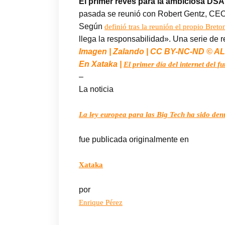
El primer revés para la ambiciosa DSA
pasada se reunió con Robert Gentz, CEO d
Según
definió tras la reunión el propio Breto
llega la responsabilidad». Una serie de 
Imagen | Zalando | CC BY-NC-ND © A
En Xataka |
El primer día del internet del 
–
La noticia
La ley europea para las Big Tech ha sido de
fue publicada originalmente en
Xataka
por
Enrique Pérez