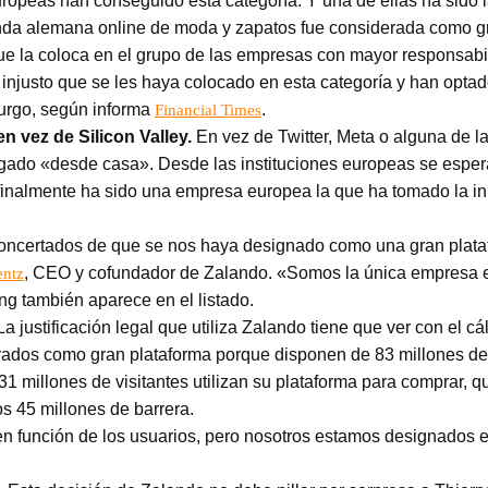
eas han conseguido esta categoría. Y una de ellas ha sido la
nda alemana online de moda y zapatos fue considerada como g
que la coloca en el grupo de las empresas con mayor responsabi
justo que se les haya colocado en esta categoría y han optado
urgo, según informa
.
Financial Times
n vez de Silicon Valley.
En vez de Twitter, Meta o alguna de
legado «desde casa». Desde las instituciones europeas se esper
inalmente ha sido una empresa europea la que ha tomado la ini
ncertados de que se nos haya designado como una gran platafo
, CEO y cofundador de Zalando. «Somos la única empresa eu
entz
ng también aparece en el listado.
La justificación legal que utiliza Zalando tiene que ver con el cá
rados como gran plataforma porque disponen de 83 millones de
 millones de visitantes utilizan su plataforma para comprar, qu
os 45 millones de barrera.
 función de los usuarios, pero nosotros estamos designados en 