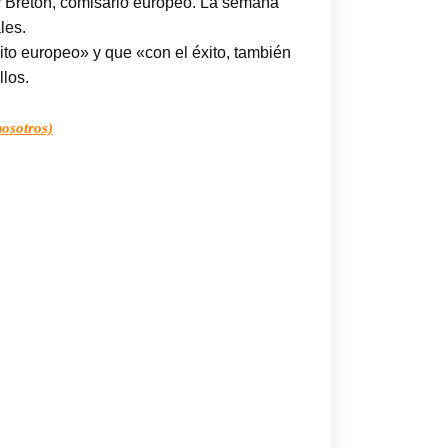
ry Breton, comisario europeo. La semana
les.
ito europeo» y que «con el éxito, también
llos.
nosotros)