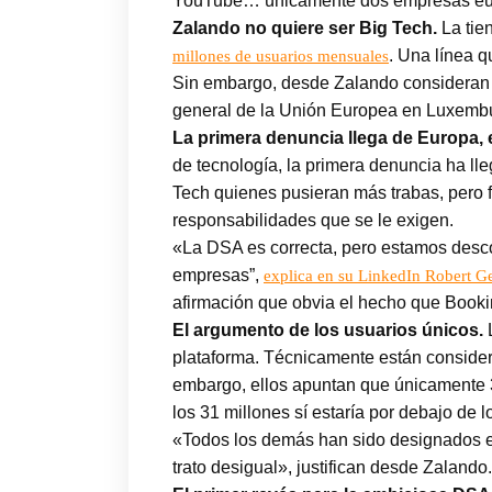
YouTube… únicamente dos empresas europ
Zalando no quiere ser Big Tech.
La tie
. Una línea 
millones de usuarios mensuales
Sin embargo, desde Zalando consideran in
general de la Unión Europea en Luxemb
La primera denuncia llega de Europa, e
de tecnología, la primera denuncia ha l
Tech quienes pusieran más trabas, pero f
responsabilidades que se le exigen.
«La DSA es correcta, pero estamos desco
empresas”,
explica en su LinkedIn Robert G
afirmación que obvia el hecho que Booki
El argumento de los usuarios únicos.
plataforma. Técnicamente están conside
embargo, ellos apuntan que únicamente 31
los 31 millones sí estaría por debajo de l
«Todos los demás han sido designados en
trato desigual», justifican desde Zalando.