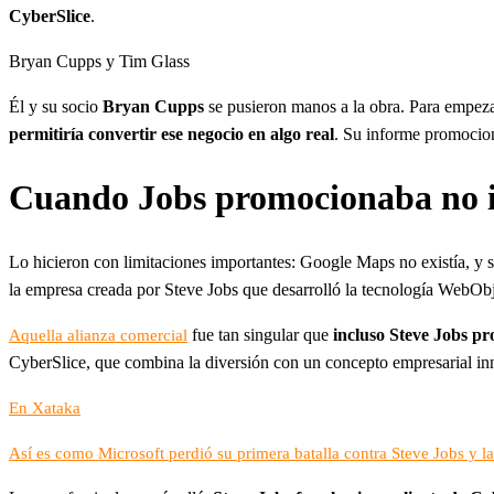
CyberSlice
.
Bryan Cupps y Tim Glass
Él y su socio
Bryan Cupps
se pusieron manos a la obra. Para empeza
permitiría convertir ese negocio en algo real
. Su informe promocion
Cuando Jobs promocionaba no iP
Lo hicieron con limitaciones importantes: Google Maps no existía, y s
la empresa creada por Steve Jobs que desarrolló la tecnología WebObj
fue tan singular que
incluso Steve Jobs p
Aquella alianza comercial
CyberSlice, que combina la diversión con un concepto empresarial i
En Xataka
Así es como Microsoft perdió su primera batalla contra Steve Jobs y l