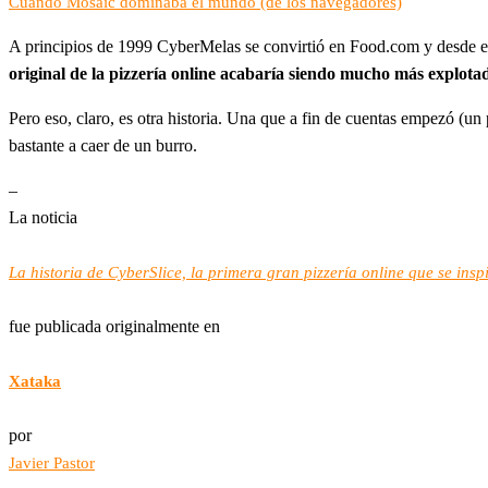
Cuando Mosaic dominaba el mundo (de los navegadores)
A principios de 1999 CyberMelas se convirtió en Food.com y desde ese
original de la pizzería online acabaría siendo mucho más explota
Pero eso, claro, es otra historia. Una que a fin de cuentas empezó (u
bastante a caer de un burro.
–
La noticia
La historia de CyberSlice, la primera gran pizzería online que se in
fue publicada originalmente en
Xataka
por
Javier Pastor