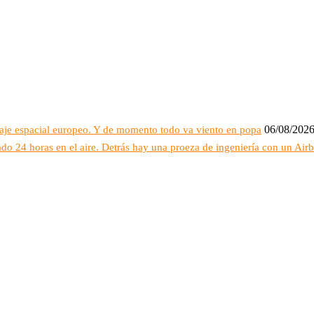
06/08/202
raje espacial europeo. Y de momento todo va viento en popa
do 24 horas en el aire. Detrás hay una proeza de ingeniería con un Air