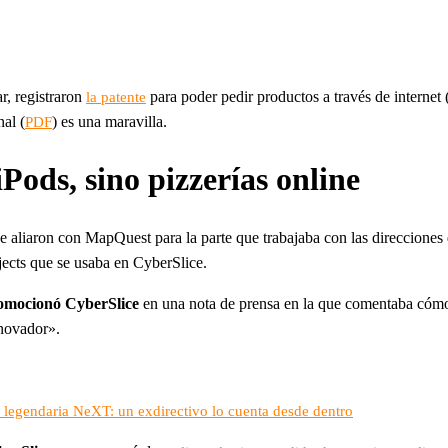
r, registraron
para poder pedir productos a través de internet 
la patente
al (
) es una maravilla.
PDF
ods, sino pizzerías online
e aliaron con MapQuest para la parte que trabajaba con las direcciones 
ects que se usaba en CyberSlice.
romocionó CyberSlice
en una nota de prensa en la que comentaba cómo
nnovador».
a legendaria NeXT: un exdirectivo lo cuenta desde dentro