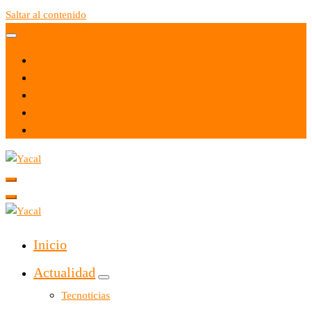
Saltar al contenido
Yacal micro hosting
Yacal micro hosting
Inicio
Actualidad
Tecnoticias