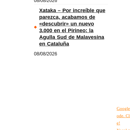
08/08/2026
Xataka – Por increíble que
parezca, acabamos de
«descubrir» un nuevo
3.000 en el Pirineo: la
Agulla Sud de Malavesina
en Cataluña
08/08/2026
Google
ode. Cl
e!