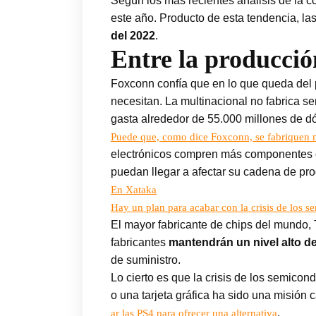
Según los más recientes análisis de la c
este año. Producto de esta tendencia, la
del 2022
.
Entre la producció
Foxconn confía que en lo que queda del p
necesitan. La multinacional no fabrica s
gasta alrededor de 55.000 millones de dó
Puede que, como dice Foxconn, se fabriquen más
electrónicos compren más componentes de
puedan llegar a afectar su cadena de pr
En Xataka
Hay un plan para acabar con la crisis de los s
El mayor fabricante de chips del mundo, 
fabricantes
mantendrán un nivel alto d
de suministro.
Lo cierto es que la crisis de los semic
o una tarjeta gráfica ha sido una misión 
.
ar las PS4 para ofrecer una alternativa