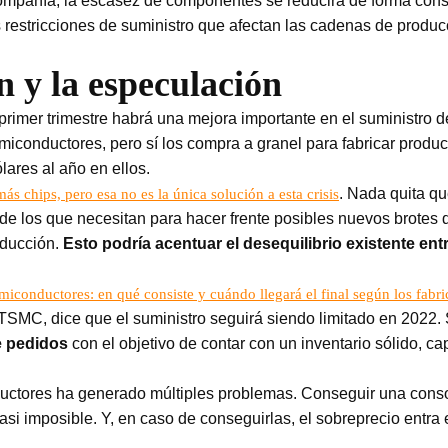
ompañía, la escasez de componentes se reducirá de forma consi
s restricciones de suministro que afectan las cadenas de produ
n y la especulación
rimer trimestre habrá una mejora importante en el suministro d
emiconductores, pero sí los compra a granel para fabricar produc
lares al año en ellos.
. Nada quita qu
 chips, pero esa no es la única solución a esta crisis
 los que necesitan para hacer frente posibles nuevos brotes 
oducción.
Esto podría acentuar el desequilibrio existente ent
emiconductores: en qué consiste y cuándo llegará el final según los fabri
TSMC, dice que el suministro seguirá siendo limitado en 2022. 
e pedidos
con el objetivo de contar con un inventario sólido, c
onductores ha generado múltiples problemas. Conseguir una cons
casi imposible. Y, en caso de conseguirlas, el sobreprecio entra