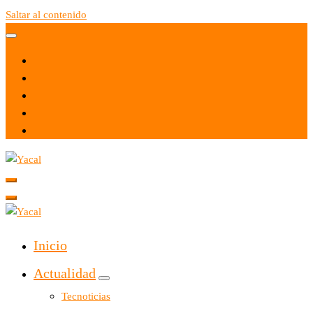
Saltar al contenido
Yacal micro hosting
Yacal micro hosting
Inicio
Actualidad
Tecnoticias