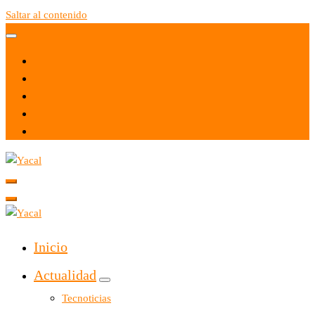
Saltar al contenido
Yacal micro hosting
Yacal micro hosting
Inicio
Actualidad
Tecnoticias