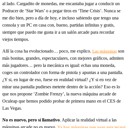
al lado. Cargadito de monedas, me encantaba jugar a conducir un
Podracer de ‘Star Wars’ o a pegar tiros en ‘Time Crisis’. Nunca se
me dio bien, pero a día de hoy, e incluso sabiendo que tengo una
consola y un PC en casa con, bueno, partidas infinitas y gratis,
siempre que puedo me gusta ir a un salón arcade para recordar
viejos tiempos.
Allí la cosa ha evolucionado… poco, me explico.
son
Las máquinas
más bonitas, grandes, espectaculares, con mejores gráficos, admiten
más jugadores… pero la mecánica es igual: echas una moneda,
coges un controlador con forma de pistola y apuntas a una pantalla.
¿Y si, en lugar de eso, fuese en realidad virtual? ¿Y si en vez de
mirar una pantalla pudieses meterte dentro de la acción? Eso es lo
que nos propone ‘Zombie Frenzy’, la nueva máquina arcade de
Oculeap que hemos podido probar de primera mano en el CES de
Las Vegas.
No es nuevo, pero sí llamativo
. Aplicar la realidad virtual a las
máquinas arcade no es nuevo.
Ya hay máquinas que usan esta tecnol