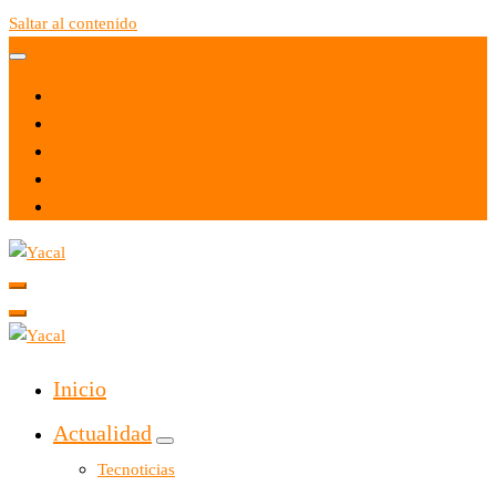
Saltar al contenido
Yacal micro hosting
Yacal micro hosting
Inicio
Actualidad
Tecnoticias