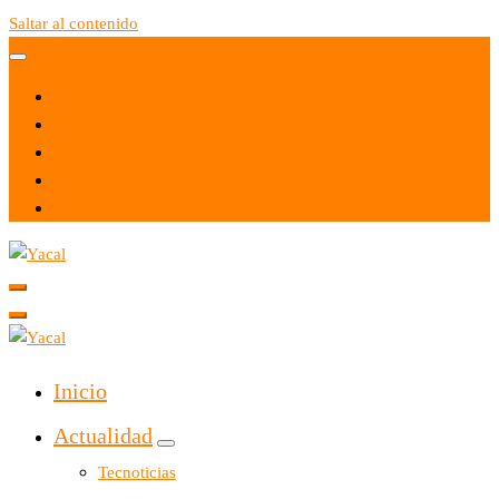
Saltar al contenido
Yacal micro hosting
Yacal micro hosting
Inicio
Actualidad
Tecnoticias