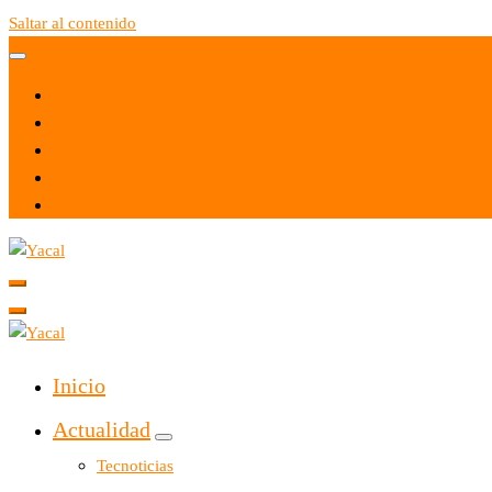
Saltar al contenido
Yacal micro hosting
Yacal micro hosting
Inicio
Actualidad
Tecnoticias