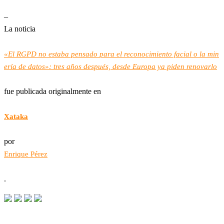
–
La noticia
«El RGPD no estaba pensado para el reconocimiento facial o la min
ería de datos»: tres años después, desde Europa ya piden renovarlo
fue publicada originalmente en
Xataka
por
Enrique Pérez
.