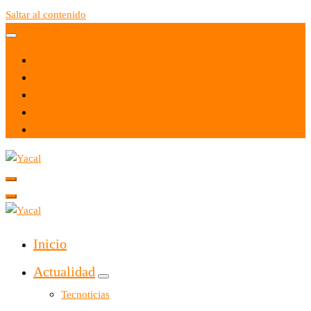
Saltar al contenido
Yacal micro hosting
Yacal micro hosting
Inicio
Actualidad
Tecnoticias