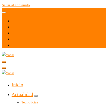
Saltar al contenido
Yacal micro hosting
Yacal micro hosting
Inicio
Actualidad
Tecnoticias