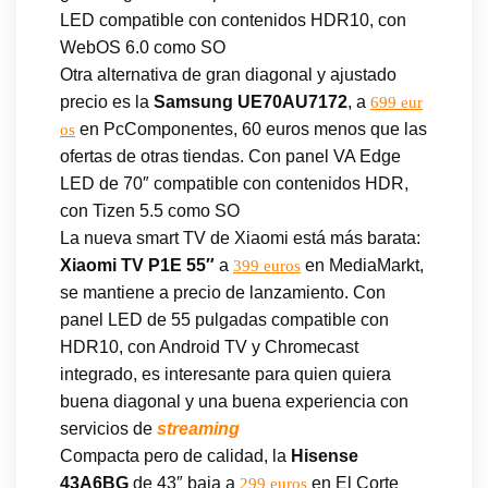
LED compatible con contenidos HDR10, con
WebOS 6.0 como SO
Otra alternativa de gran diagonal y ajustado
precio es la
Samsung UE70AU7172
, a
699 eur
en PcComponentes, 60 euros menos que las
os
ofertas de otras tiendas. Con panel VA Edge
LED de 70″ compatible con contenidos HDR,
con Tizen 5.5 como SO
La nueva smart TV de Xiaomi está más barata:
Xiaomi TV P1E 55″
a
en MediaMarkt,
399 euros
se mantiene a precio de lanzamiento. Con
panel LED de 55 pulgadas compatible con
HDR10, con Android TV y Chromecast
integrado, es interesante para quien quiera
buena diagonal y una buena experiencia con
servicios de
streaming
Compacta pero de calidad, la
Hisense
43A6BG
de 43″ baja a
en El Corte
299 euros