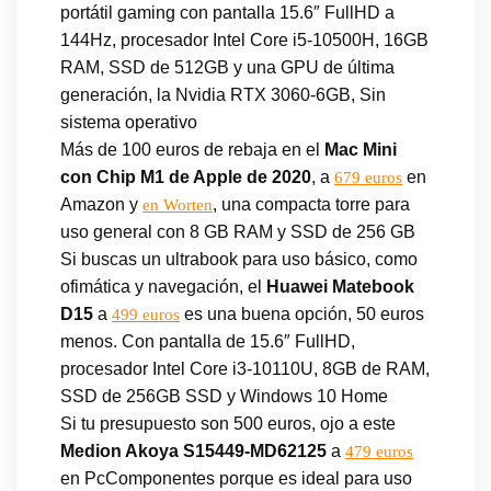
portátil gaming con pantalla 15.6″ FullHD a
144Hz, procesador Intel Core i5-10500H, 16GB
RAM, SSD de 512GB y una GPU de última
generación, la Nvidia RTX 3060-6GB, Sin
sistema operativo
Más de 100 euros de rebaja en el
Mac Mini
con Chip M1 de Apple de 2020
, a
en
679 euros
Amazon y
, una compacta torre para
en Worten
uso general con 8 GB RAM y SSD de 256 GB
Si buscas un ultrabook para uso básico, como
ofimática y navegación, el
Huawei Matebook
D15
a
es una buena opción, 50 euros
499 euros
menos. Con pantalla de 15.6″ FullHD,
procesador Intel Core i3-10110U, 8GB de RAM,
SSD de 256GB SSD y Windows 10 Home
Si tu presupuesto son 500 euros, ojo a este
Medion Akoya S15449-MD62125
a
479 euros
en PcComponentes porque es ideal para uso