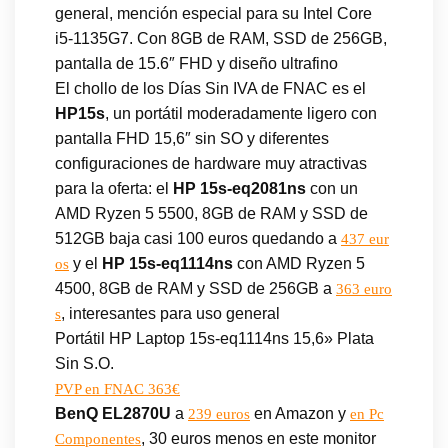
general, mención especial para su Intel Core
i5-1135G7. Con 8GB de RAM, SSD de 256GB,
pantalla de 15.6″ FHD y diseño ultrafino
El chollo de los Días Sin IVA de FNAC es el
HP15s
, un portátil moderadamente ligero con
pantalla FHD 15,6″ sin SO y diferentes
configuraciones de hardware muy atractivas
para la oferta: el
HP 15s-eq2081ns
con un
AMD Ryzen 5 5500, 8GB de RAM y SSD de
512GB baja casi 100 euros quedando a
437 eur
y el
HP 15s-eq1114ns
con AMD Ryzen 5
os
4500, 8GB de RAM y SSD de 256GB a
363 euro
, interesantes para uso general
s
Portátil HP Laptop 15s-eq1114ns 15,6» Plata
Sin S.O.
PVP en FNAC 363€
BenQ EL2870U
a
en Amazon y
239 euros
en Pc
, 30 euros menos en este monitor
Componentes