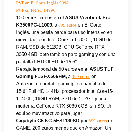
PVP en El Corte Inglés 999€
PVP en FNAC 1499€
100 euros menos en el
ASUS Vivobook Pro
K3500PC-L1009
, a
en El Corte
899 euros
Inglés, una bestia parda para uso intensivo en
movilidad: con Intel Core i5 11300H, 16GB de
RAM, SSD de 512GB, GPU GeForce RTX
3050 4GB, apto también para gaming y con una
pantalla FHD OLED de 15,6″
Rebaja temporal de 50 euros en el
ASUS TUF
Gaming F15 FX506HM
, a
en
999 euros
Amazon, un portátil gaming con pantalla de
15.6″ Full HD 144Hz, procesador Intel Core i5-
11400H, 16GB RAM, SSD de 512GB y una
moderna GeForce RTX 3060 6GB, sin SO. Un
equipo muy atractivo para jugar
Gigabyte G5 KC-5ES1130SD
por
en
899 euros
GAME, 200 euros menos que en Amazon. Un