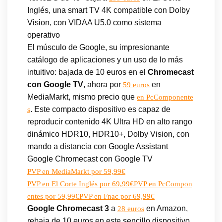
Inglés, una smart TV 4K compatible con Dolby
Vision, con VIDAA U5.0 como sistema
operativo
El músculo de Google, su impresionante
catálogo de aplicaciones y un uso de lo más
intuitivo: bajada de 10 euros en el
Chromecast
con Google TV
, ahora por
en
59 euros
MediaMarkt, mismo precio que
en PcComponente
. Este compacto dispositivo es capaz de
s
reproducir contenido 4K Ultra HD en alto rango
dinámico HDR10, HDR10+, Dolby Vision, con
mando a distancia con Google Assistant
Google Chromecast con Google TV
PVP en MediaMarkt por 59,99€
PVP en El Corte Inglés por 69,99€
PVP en PcCompon
entes por 59,99€
PVP en Fnac por 69,99€
Google Chromecast 3
a
en Amazon,
28 euros
rebaja de 10 euros en este sencillo dispositivo