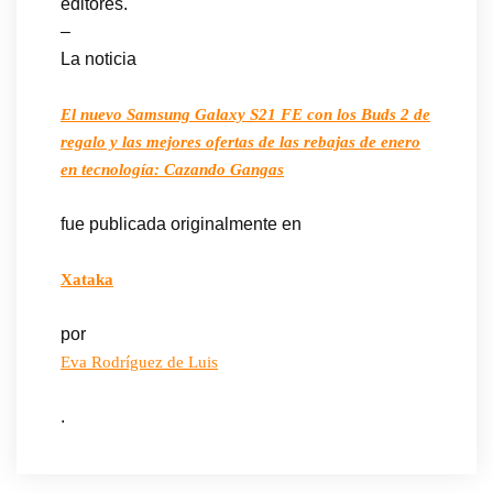
editores.
–
La noticia
El nuevo Samsung Galaxy S21 FE con los Buds 2 de
regalo y las mejores ofertas de las rebajas de enero
en tecnología: Cazando Gangas
fue publicada originalmente en
Xataka
por
Eva Rodríguez de Luis
.