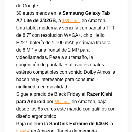
de Google
30 euros menos en la
Samsung Galaxy Tab
A7 Lite de 3/32GB
, a
en Amazon.
139 euros
Una tablet moderna y sencilla con pantalla TFT
de 8,7″ con resolución WXGA+, chip Helio
P227, batería de 5.100 mAh y cámara trasera
de 8 MP y una frontal de 2 MP para
videollamadas. Pese a su tamaño, la
conjunción de pantalla + altavoces duales
estéreo compatibles con sonido Dolby Atmos la
hacen muy interesante para consumo
multimedia en movilidad
Sigue a precio de Black Friday el
Razer Kishi
para Android
por
en Amazon, baja
55 euros
desde los 85 euros este mando con gatillos con
diseño ergonómico
Baja un euro la
SanDisk Extreme de 64GB
, a
en Amazon. Tarjeta de memoria
9 euros