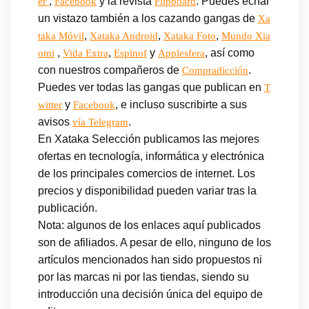
,
y la revista
. Puedes echar
er
Facebook
Flipboard
un vistazo también a los cazando gangas de
Xa
,
,
,
taka Móvil
Xataka Android
Xataka Foto
Mundo Xia
,
,
y
, así como
omi
Vida Extra
Espinof
Applesfera
con nuestros compañeros de
.
Compradicción
Puedes ver todas las gangas que publican en
T
y
, e incluso suscribirte a sus
witter
Facebook
avisos
.
vía Telegram
En Xataka Selección publicamos las mejores
ofertas en tecnología, informática y electrónica
de los principales comercios de internet. Los
precios y disponibilidad pueden variar tras la
publicación.
Nota: algunos de los enlaces aquí publicados
son de afiliados. A pesar de ello, ninguno de los
artículos mencionados han sido propuestos ni
por las marcas ni por las tiendas, siendo su
introducción una decisión única del equipo de