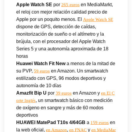
Apple Watch SE
por
en MediaMarkt,
265 euros
el reloj con mejor relación calidad precio de
Apple por un poquito menos. El
Apple Watch SE
dispone de GPS, detección de caídas,
monitorización de sueño o el altímetro y la
brújula, con el procesador del Apple Watch
Series 5 y una autonomía aproximada de 18
horas
Huawei Watch Fit New
a menos de la mitad de
su PVP,
en Amazon. Un smartwatch
59 euros
estilizado con GPS, 96 modos deportivos y
autonomía de 10 días
Amazfit Bip U
por
en Amazon y
39 euros
en El C
, un smartwatch básico con medición
orte Inglés
de oxígeno en sangre y más de 60 modos
deportivos
HUAWEI MatePad T10s 4/64GB
a
en
159 euros
la web oficial,
,
y
en Amazon
en FNAC
en MediaMar