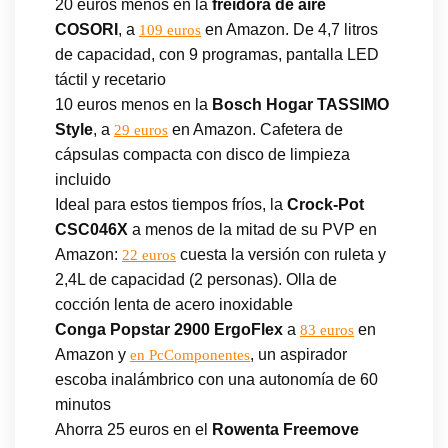
20 euros menos en la
freidora de aire
COSORI
, a
en Amazon. De 4,7 litros
109 euros
de capacidad, con 9 programas, pantalla LED
táctil y recetario
10 euros menos en la
Bosch Hogar TASSIMO
Style
, a
en Amazon. Cafetera de
29 euros
cápsulas compacta con disco de limpieza
incluido
Ideal para estos tiempos fríos, la
Crock-Pot
CSC046X
a menos de la mitad de su PVP en
Amazon:
cuesta la versión con ruleta y
22 euros
2,4L de capacidad (2 personas). Olla de
cocción lenta de acero inoxidable
Conga Popstar 2900 ErgoFlex
a
en
83 euros
Amazon y
, un aspirador
en PcComponentes
escoba inalámbrico con una autonomía de 60
minutos
Ahorra 25 euros en el
Rowenta Freemove