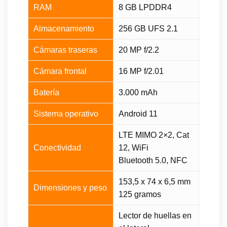
RAM
8 GB LPDDR4
Almacenamiento
256 GB UFS 2.1
Cámaras traseras
20 MP f/2.2
Cámara frontal
16 MP f/2.01
Batería
3.000 mAh
Sistema operativo
Android 11
LTE MIMO 2×2, Cat
Conectividad
12, WiFi
Bluetooth 5.0, NFC
153,5 x 74 x 6,5 mm
Dimensiones y peso
125 gramos
Lector de huellas en