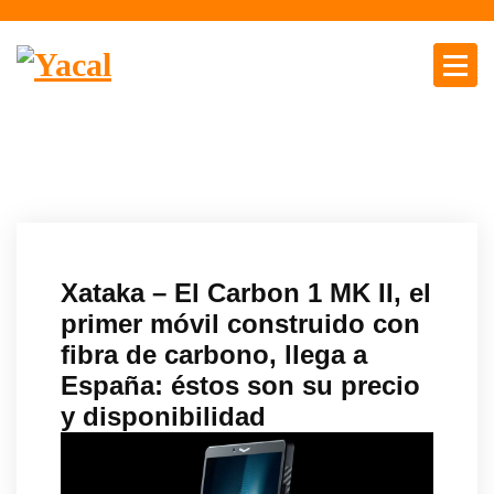
S
a
l
t
Yacal micro hosting
a
r
a
l
c
o
n
Xataka – El Carbon 1 MK II, el
t
primer móvil construido con
e
fibra de carbono, llega a
n
España: éstos son su precio
i
d
y disponibilidad
o