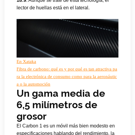
18:9
. Aunque se trate de esta tecnología, el
lector de huellas está en el lateral.
En Xataka
Fibra de carbono: qué es y por qué es tan atractiva pa
ra la electrónica de consumo como para la aeronáutic
a o la automoción
Un gama media de
6,5 milímetros de
grosor
El Carbon 1 es un móvil más bien modesto en
especificaciones hablando del rendimiento, la