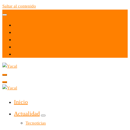
Saltar al contenido
Yacal micro hosting
Yacal micro hosting
Inicio
Actualidad
Tecnoticias