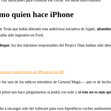
 con fabricantes para construir ese coche: los harán ellos mismos.
omo quien hace iPhone
 de Tesla que había liderado esta ambiciosa iniciativa de Apple,
abandon
había sido ingeniero en Ford.
nfoque
: los dos máximos responsables del Project Titan habían sido dir
esa que intentó crear un iPhone en los 90
fue uno de los míticos miembros de General Magic— que es de hecho 
a priori nos hace preguntarnos si podrá con todo y
si esto no es más q
 iba a encargar solo del software para esos hipotéticos coches autónomo