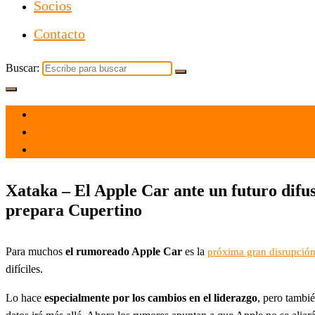
Socios
Contacto
Buscar:
el 10 Sep 2021
por
Tecnología
Xataka – El Apple Car ante un futuro difus
prepara Cupertino
Para muchos
el rumoreado Apple Car
es la
próxima gran disrupció
difíciles.
Lo hace
especialmente por los cambios en el liderazgo
, pero tambi