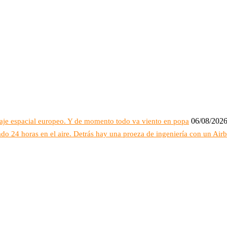
06/08/202
raje espacial europeo. Y de momento todo va viento en popa
do 24 horas en el aire. Detrás hay una proeza de ingeniería con un Air