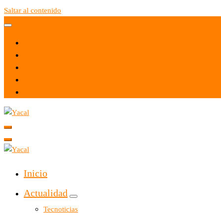
Saltar al contenido
Yacal micro hosting
Yacal micro hosting
Inicio
Actualidad
Tecnoticias