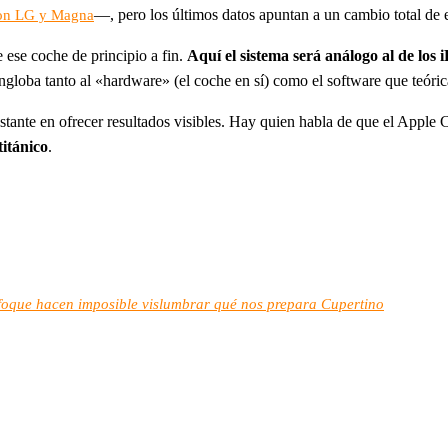
—, pero los últimos datos apuntan a un cambio total de e
on LG y Magna
e ese coche de principio a fin.
Aquí el sistema será análogo al de los 
 engloba tanto al «hardware» (el coche en sí) como el software que teór
stante en ofrecer resultados visibles. Hay quien habla de que el Apple 
itánico
.
enfoque hacen imposible vislumbrar qué nos prepara Cupertino