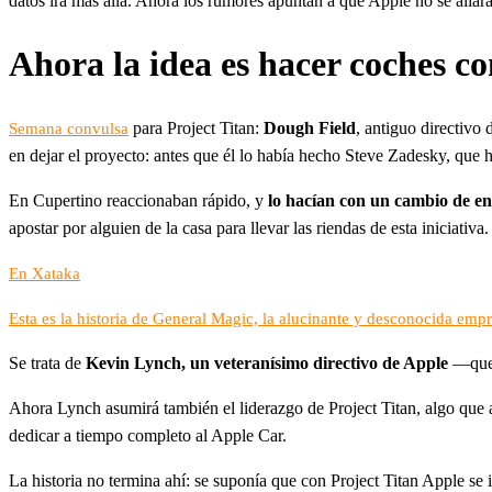
datos irá más allá. Ahora los rumores apuntan a que Apple no se aliará
Ahora la idea es hacer coches c
para Project Titan:
Dough Field
, antiguo directivo
Semana convulsa
en dejar el proyecto: antes que él lo había hecho Steve Zadesky, que 
En Cupertino reaccionaban rápido, y
lo hacían con un cambio de e
apostar por alguien de la casa para llevar las riendas de esta iniciativa.
En Xataka
Esta es la historia de General Magic, la alucinante y desconocida empr
Se trata de
Kevin Lynch, un veteranísimo directivo de Apple
—que 
Ahora Lynch asumirá también el liderazgo de Project Titan, algo que 
dedicar a tiempo completo al Apple Car.
La historia no termina ahí: se suponía que con Project Titan Apple se