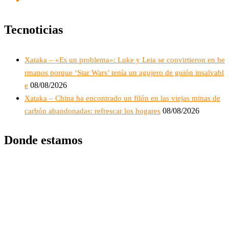
Tecnoticias
Xataka – «Es un problema»: Luke y Leia se convirtieron en he
rmanos porque ‘Star Wars’ tenía un agujero de guión insalvabl
08/08/2026
e
Xataka – China ha encontrado un filón en las viejas minas de
08/08/2026
carbón abandonadas: refrescar los hogares
Donde estamos