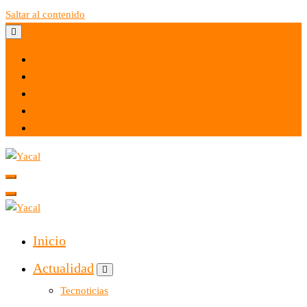
Saltar al contenido
Yacal micro hosting
Yacal micro hosting
Inicio
Actualidad
Tecnoticias