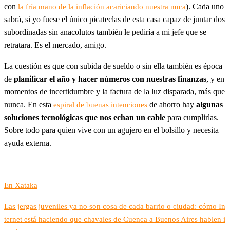
con
). Cada uno
la fría mano de la inflación acariciando nuestra nuca
sabrá, si yo fuese el único picateclas de esta casa capaz de juntar dos
subordinadas sin anacolutos también le pediría a mi jefe que se
retratara. Es el mercado, amigo.
La cuestión es que con subida de sueldo o sin ella también es época
de
planificar el año y hacer números con nuestras finanzas
, y en
momentos de incertidumbre y la factura de la luz disparada, más que
nunca. En esta
de ahorro hay
algunas
espiral de buenas intenciones
soluciones tecnológicas que nos echan un cable
para cumplirlas.
Sobre todo para quien vive con un agujero en el bolsillo y necesita
ayuda externa.
En Xataka
Las jergas juveniles ya no son cosa de cada barrio o ciudad: cómo In
ternet está haciendo que chavales de Cuenca a Buenos Aires hablen i