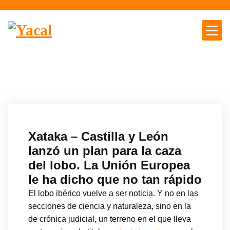
S
a
l
t
Yacal micro hosting
a
r
a
l
c
o
n
Xataka – Castilla y León
t
lanzó un plan para la caza
e
del lobo. La Unión Europea
n
le ha dicho que no tan rápido
i
d
El lobo ibérico vuelve a ser noticia. Y no en las
o
secciones de ciencia y naturaleza, sino en la
de crónica judicial, un terreno en el que lleva