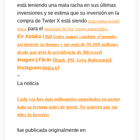
está teniendo una mala racha en sus últimas
inversiones y se estima que su inversión en la
compra de Twiter X está siendo
una ruina econó
para el
.
mica
magnate de los viajes espaciales
En Xataka |
Bill Gates quiere cambiar el mundo:
así invierte su tiempo y sus más de 95.000 millones
desde que dejó la presidencia de Microsoft
Imagen | Flickr (
,
),
Raph_PH
Greg Rubenstein
Instagram (
)
@Zuck
–
La noticia
Cada vez hay más millonarios empeñados en gastar
toda su fortuna antes de morir. No quieren que sus
hijos la hereden
fue publicada originalmente en