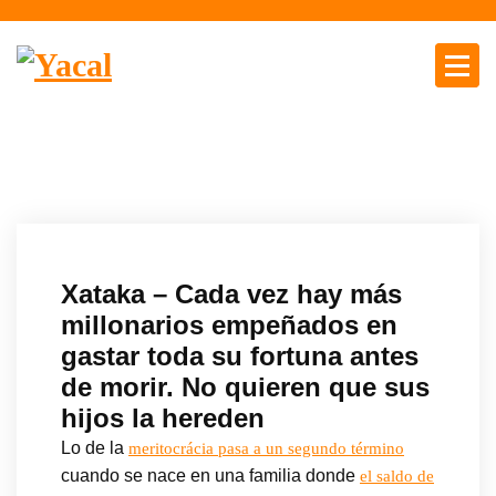
S
a
l
t
Yacal micro hosting
a
r
a
l
c
o
n
Xataka – Cada vez hay más
t
millonarios empeñados en
e
gastar toda su fortuna antes
n
de morir. No quieren que sus
i
d
hijos la hereden
o
Lo de la
meritocrácia pasa a un segundo término
cuando se nace en una familia donde
el saldo de