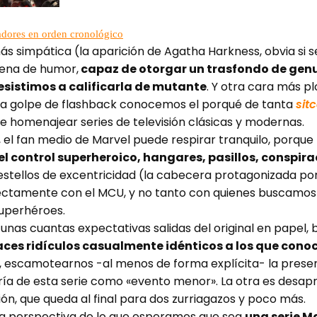
adores en orden cronológico
s simpática (la aparición de Agatha Harkness, obvia si se
lena de humor,
capaz de otorgar un trasfondo de genui
sistimos a calificarla de mutante
. Y otra cara más pl
de a golpe de flashback conocemos el porqué de tanta
sit
de homenajear series de televisión clásicas y modernas.
 el fan medio de Marvel puede respirar tranquilo, porque 
 control superheroico, hangares, pasillos, conspira
stellos de excentricidad (la cabecera protagonizada por
fectamente con el MCU, y no tanto con quienes buscamos al
superhéroes.
 unas cuantas expectativas salidas del original en papel,
es ridículos casualmente idénticos a los que conoc
 escamotearnos -al menos de forma explícita- la presen
oría de esta serie como «evento menor». La otra es desa
ón, que queda al final para dos zurriagazos y poco más.
 la perspectiva de lo que esperamos que sea
una serie M