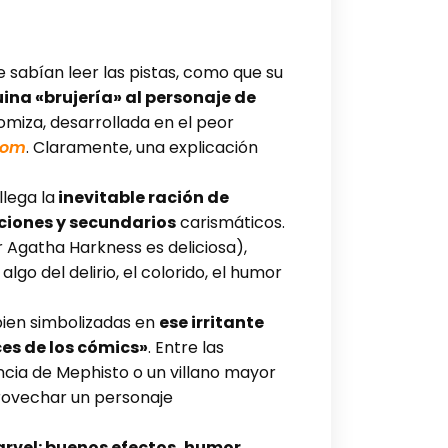
 sabían leer las pistas, como que su
na «brujería» al personaje de
omiza, desarrollada en el peor
com
. Claramente, una explicación
llega la
inevitable ración de
ciones y secundarios
carismáticos.
 Agatha Harkness es deliciosa),
go del delirio, el colorido, el humor
 bien simbolizadas en
ese irritante
es de los cómics»
. Entre las
cia de Mephisto o un villano mayor
provechar un personaje
arvel: buenos efectos, humor