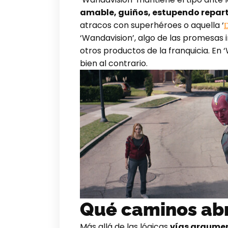
amable, guiños, estupendo repart
atracos con superhéroes o aquella ‘
D
‘Wandavision’, algo de las promesas i
otros productos de la franquicia. En 
bien al contrario.
Qué caminos abr
Más allá de las lógicas
vías argumen