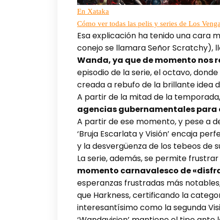
En Xataka
Cómo ver todas las pelis y series de Los Veng
Esa explicación ha tenido una cara má
conejo se llamara Señor Scratchy), l
Wanda, ya que de momento nos re
episodio de la serie, el octavo, don
creada a rebufo de la brillante idea 
A partir de la mitad de la temporada,
agencias gubernamentales para el
A partir de ese momento, y pese a de
‘Bruja Escarlata y Visión’ encaja per
y la desvergüenza de los tebeos de 
La serie, además, se permite frustrar
momento carnavalesco de «disfrac
esperanzas frustradas más notables,
que Harkness, certificando la categ
interesantísimo como la segunda Visi
‘Wandavision’ mantiene el tipo ante