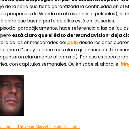
je de la serie que tiene garantizada la continuidad en el
s peripecias de Wanda en otras series o películas), lo m
á claro que buena parte de ellas está en las series.
 episodio, paradójicamente, hace referencia a las películ
, pero
está claro que el éxito de ‘Wandavision’ deja cl
edero de los enmascarados del
pulp
desde los años cuaren
ero ahora Disney lo tiene más claro que nunca en términos
 apuntaron claramente al camino). Por eso es poco pro
ries, con capítulos semanales. Quién sabe si, ahora, el
bin
 de que el Universo Marvel lo cambiase todo