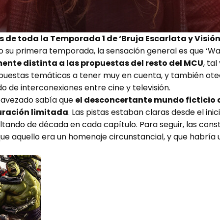
ves de toda la Temporada 1 de ‘Bruja Escarlata y Visión
ido su primera temporada, la sensación general es que ‘Wa
ente distinta a las propuestas del resto del MCU
, ta
puestas temáticas a tener muy en cuenta, y también otea 
de interconexiones entre cine y televisión.
 avezado sabía que
el desconcertante mundo ficticio
uración limitada
. Las pistas estaban claras desde el ini
tando de década en cada capítulo. Para seguir, las cons
que aquello era un homenaje circunstancial, y que habría 