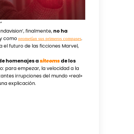
’
ndavision’, finalmente,
no ha
l y como
.
prometían sus primeros compases
el futuro de las ficciones Marvel,
 de homenajes a
sitcoms
de los
cio: para empezar, la velocidad a la
tantes irrupciones del mundo «real»
una explicación.