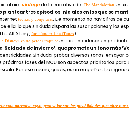
ció al aire
vintage
de la narrativa de ‘
, y si
The Mandalorian’
 plantear tres episodios iniciales en los que se man
internet
. De momento no hay cifras de aud
teorías y conjeturas
 ella, lo que sin duda dispara las suscripciones y los es
tha All Along’,
).
fue número 1 en iTunes
, y casi encadenar un producto
a a Disney+ es no perder impulso
 el Soldado de Invierno’, que promete un tono más ‘
entricidades. Sin duda, probar diversos tonos, ensayar po
as próximas fases del MCU son aspectos prioritarios para
escala. Por eso mismo, quizás, es un empeño algo ingenuo 
erimento narrativo cuyo gran valor son las posibilidades que abre par