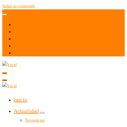
Saltar al contenido
Yacal micro hosting
Yacal micro hosting
Inicio
Actualidad
Tecnoticias