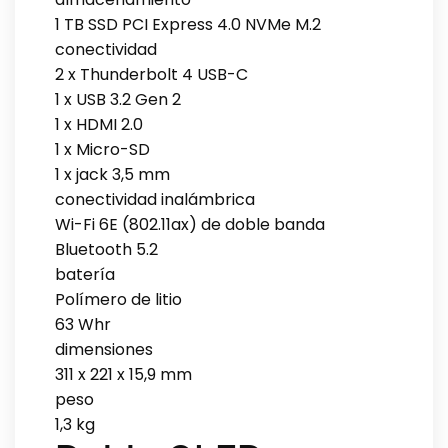
1 TB SSD PCI Express 4.0 NVMe M.2
conectividad
2 x Thunderbolt 4 USB-C
1 x USB 3.2 Gen 2
1 x HDMI 2.0
1 x Micro-SD
1 x jack 3,5 mm
conectividad inalámbrica
Wi-Fi 6E (802.11ax) de doble banda
Bluetooth 5.2
batería
Polímero de litio
63 Whr
dimensiones
311 x 221 x 15,9 mm
peso
1,3 kg