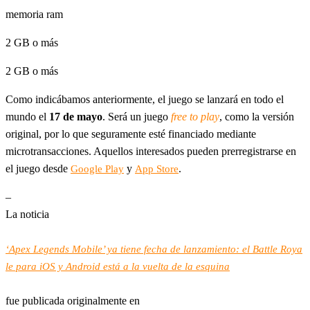
memoria ram
2 GB o más
2 GB o más
Como indicábamos anteriormente, el juego se lanzará en todo el
mundo el
17 de mayo
. Será un juego
free to play
, como la versión
original, por lo que seguramente esté financiado mediante
microtransacciones. Aquellos interesados pueden prerregistrarse en
el juego desde
y
.
Google Play
App Store
–
La noticia
‘Apex Legends Mobile’ ya tiene fecha de lanzamiento: el Battle Roya
le para iOS y Android está a la vuelta de la esquina
fue publicada originalmente en