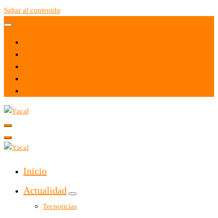
Saltar al contenido
Yacal micro hosting
Yacal micro hosting
Inicio
Actualidad
Tecnoticias