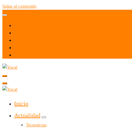
Saltar al contenido
Yacal micro hosting
Yacal micro hosting
Inicio
Actualidad
Tecnoticias