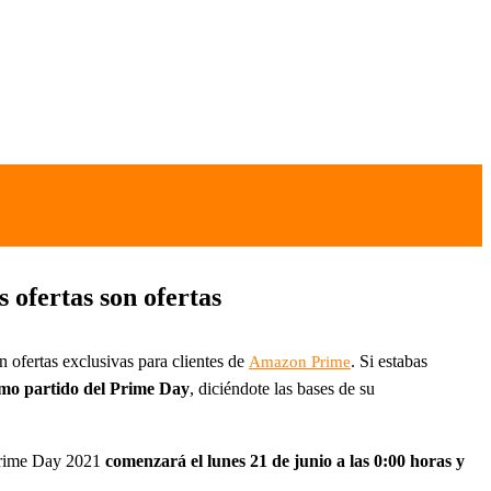
 ofertas son ofertas
 ofertas exclusivas para clientes de
. Si estabas
Amazon Prime
mo partido del Prime Day
, diciéndote las bases de su
 Prime Day 2021
comenzará el lunes 21 de junio a las 0:00 horas y