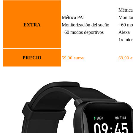
Métrica
Métrica PAI
Monitor
EXTRA
Monitorización del sueño
+60 mo
+60 modos deportivos
Alexa
1x mic
PRECIO
59,90 euros
69,90 e