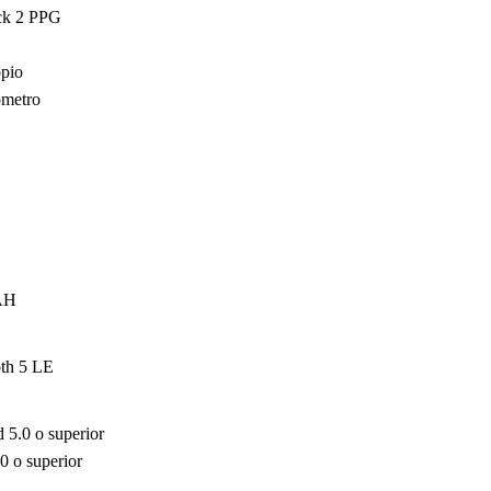
ck 2 PPG
pio
ómetro
AH
th 5 LE
 5.0 o superior
0 o superior