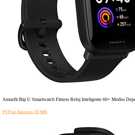
Amazfit Bip U Smartwatch Fitness Reloj Inteligente 60+ Modos Depo
PVP en Amazon 59,90€