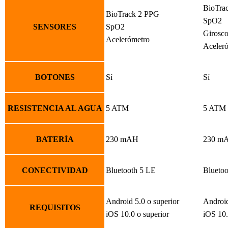
BioTra
BioTrack 2 PPG
SpO2
SENSORES
SpO2
Girosco
Acelerómetro
Aceler
BOTONES
Sí
Sí
RESISTENCIA AL AGUA
5 ATM
5 ATM
BATERÍA
230 mAH
230 m
CONECTIVIDAD
Bluetooth 5 LE
Bluetoo
Android 5.0 o superior
Android
REQUISITOS
iOS 10.0 o superior
iOS 10.