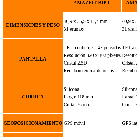
AMAZFIT BIP U
AMA
40,9 x 35,5 x 11,4 mm
40,9 x 
DIMENSIONES Y PESO
31 gramos
31 gra
TFT a color de 1,43 pulgadas
TFT a c
Resolución 320 x 302 píxeles
Resoluc
PANTALLA
Cristal 2,5D
Cristal
Recubrimiento antihuellas
Recubri
Silicona
Silicon
CORREA
Larga: 118 mm
Larga:
Corta: 76 mm
Corta:
GEOPOSICIONAMIENTO
GPS móvil
GPS in