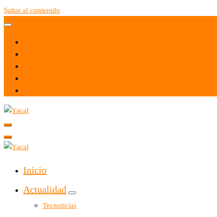
Saltar al contenido
Yacal micro hosting
Yacal micro hosting
Inicio
Actualidad
Tecnoticias