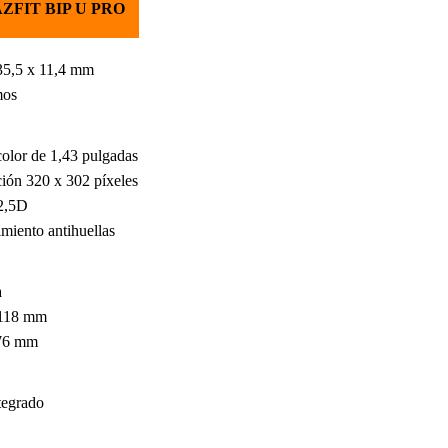
ZFIT BIP U PRO
35,5 x 11,4 mm
mos
olor de 1,43 pulgadas
ión 320 x 302 píxeles
 2,5D
miento antihuellas
a
 118 mm
 76 mm
tegrado