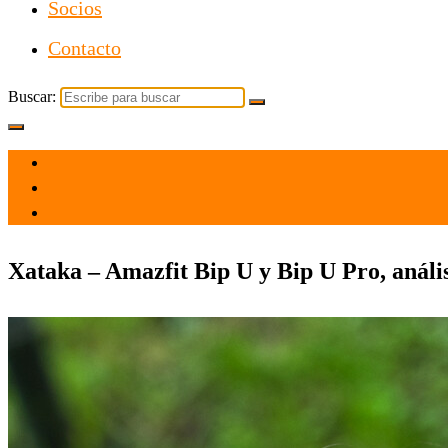
Socios
Contacto
Buscar:
el 1 Mar 2021
por
Tecnología
Xataka – Amazfit Bip U y Bip U Pro, anális