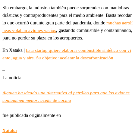
Sin embargo, la industria también puede sorprender con maniobras
drásticas y contraproducentes para el medio ambiente. Basta recodar
lo que ocurrió durante gran parte del pandemia, donde
muchas aerolí
, gastando combustible y contaminando,
neas volaban aviones vacíos
para no perder su plaza en los aeropuertos.
En Xataka |
Esta startup quiere elaborar combustible sintético con vi
ento, agua y aire. Su objetivo: acelerar la descarbonización
–
La noticia
Alguien ha ideado una alternativa al petróleo para que los aviones
contaminen menos: aceite de cocina
fue publicada originalmente en
Xataka