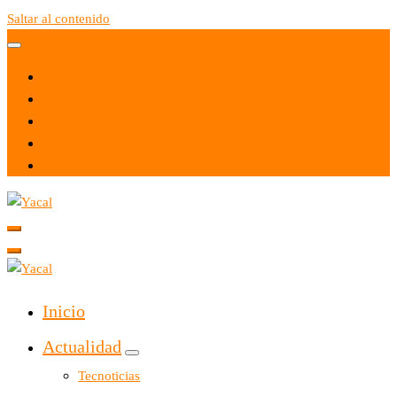
Saltar al contenido
Yacal micro hosting
Yacal micro hosting
Inicio
Actualidad
Tecnoticias